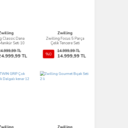
Zwilling
Zwilling
ng Classic Dana
Zwilling Focus 5 Parça
İncele
İncele
Manikür Seti 10
Çelik Tencere Seti
rça Kırmızı
24.999,99 TL
14.999,99 TL
Sepete Ekle
%0
Sepete Ekle
24.999,99 TL
14.999,99 TL
Zwilling
Zwilling