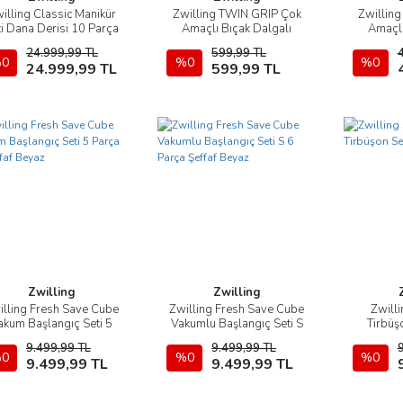
illing Classic Manikür
Zwilling TWIN GRIP Çok
Zwillin
İncele
İncele
ti Dana Derisi 10 Parça
Amaçlı Bıçak Dalgalı
Amaçlı
kenar 12 cm
ke
24.999,99 TL
599,99 TL
0
Sepete Ekle
%0
Sepete Ekle
%0
24.999,99 TL
599,99 TL
Zwilling
Zwilling
illing Fresh Save Cube
Zwilling Fresh Save Cube
Zwill
İncele
İncele
akum Başlangıç Seti 5
Vakumlu Başlangıç Seti S
Tirbüş
Parça M Şeffaf Beyaz
6 Parça Şeffaf Beyaz
9.499,99 TL
9.499,99 TL
0
Sepete Ekle
%0
Sepete Ekle
%0
9.499,99 TL
9.499,99 TL