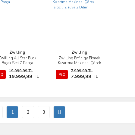
Zwilling
Zwilling
Zwilling All Star Blok
Zwilling Enfinigy Ekmek
İncele
İncele
Bıçak Seti 7 Parça
Kızartma Makinası Çörek
Isıtıcılı 2 Yuva 2 Dilim
19.999,99 TL
7.999,99 TL
0
Sepete Ekle
%0
Sepete Ekle
19.999,99 TL
7.999,99 TL
1
2
3