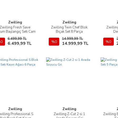
Zwilling
Zwilling
Zwilling Fresh Save
Zwilling Twin Chef Blok
Zwillin
İncele
İncele
um Başlangıç Seti Cam
Bıçak Set 8 Parça
De
L 7 Parça
6.499,99 TL
14.999,99 TL
0
Sepete Ekle
%0
Sepete Ekle
%0
6.499,99 TL
14.999,99 TL
Zwilling
Zwilling
willing Professional S
Zwilling Z-Cut 2 si 1
Zwilling 
İncele
İncele