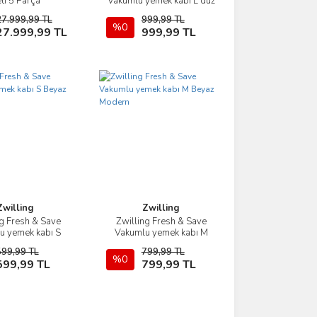
ti 5 Parça
Vakumlu yemek kabı L düz
beyaz Modern
27.999,99 TL
999,99 TL
Sepete Ekle
%0
Sepete Ekle
27.999,99 TL
999,99 TL
Zwilling
Zwilling
ng Fresh & Save
Zwilling Fresh & Save
İncele
İncele
u yemek kabı S
Vakumlu yemek kabı M
yaz Modern
Beyaz Modern
599,99 TL
799,99 TL
Sepete Ekle
%0
Sepete Ekle
599,99 TL
799,99 TL