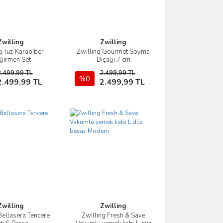
Zwilling
Zwilling
g Tuz-Karabiber
Zwilling Gourmet Soyma
İncele
İncele
ğirmen Set
Bıçağı 7 cm
2.499,99 TL
2.499,99 TL
Sepete Ekle
%0
Sepete Ekle
2.499,99 TL
2.499,99 TL
Zwilling
Zwilling
Bellasera Tencere
Zwilling Fresh & Save
İncele
İncele