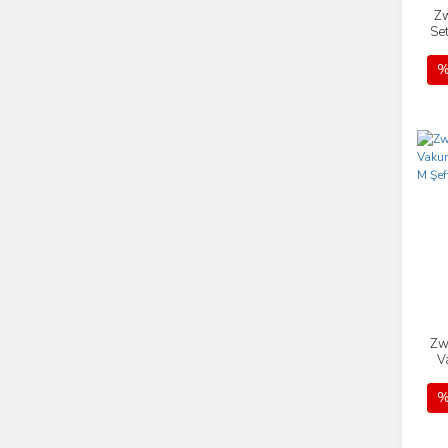
Zw
Se
%
Zw
V
%