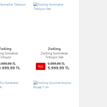
Zwilling
Zwilling
ing Somallier
Zwilling Sommelier
İncele
İncele
Tirbüşon
Tirbüşon Seti
3.999,99 TL
5.999,99 TL
Sepete Ekle
%0
Sepete Ekle
3.999,99 TL
5.999,99 TL