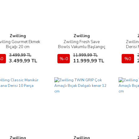
Zwilling
Zwilling
illing Gourmet Ekmek
Zwilling Fresh Save
Zwilli
İncele
İncele
Bıçağı 20 cm
Bowls Vakumlu Başlangıç
Derisi 
Seti 9 Parça M-L
Pa
3.499,99 TL
11.999,99 TL
0
Sepete Ekle
%-0
Sepete Ekle
%0
3.499,99 TL
11.999,99 TL
Zwilling
Zwilling