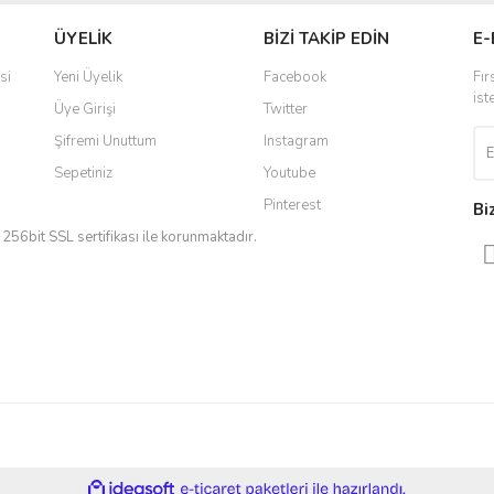
ÜYELİK
BİZİ TAKİP EDİN
E-
si
Yeni Üyelik
Facebook
Fır
ist
Üye Girişi
Twitter
Şifremi Unuttum
Instagram
Sepetiniz
Youtube
Pinterest
Bi
iz 256bit SSL sertifikası ile korunmaktadır.
ile
ideasoft
e-