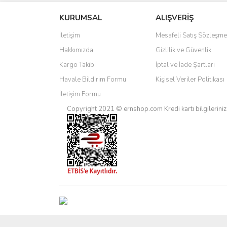
KURUMSAL
ALIŞVERİŞ
İletişim
Mesafeli Satış Sözleşme
Hakkımızda
Gizlilik ve Güvenlik
Kargo Takibi
İptal ve İade Şartları
Havale Bildirim Formu
Kişisel Veriler Politikası
İletişim Formu
Copyright 2021 © ernshop.com
Kredi kartı bilgilerin