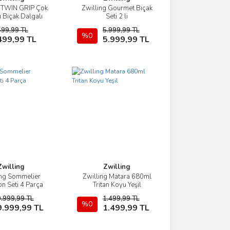
g TWIN GRIP Çok
Zwilling Gourmet Bıçak
İncele
İncele
 Bıçak Dalgalı
Seti 2 li
nar 12 cm
499,99 TL
5.999,99 TL
Sepete Ekle
%0
Sepete Ekle
499,99 TL
5.999,99 TL
Zwilling
Zwilling
ing Sommelier
Zwilling Matara 680ml
İncele
İncele
on Seti 4 Parça
Tritan Koyu Yeşil
9.999,99 TL
1.499,99 TL
Sepete Ekle
%0
Sepete Ekle
9.999,99 TL
1.499,99 TL