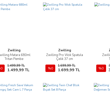
Zwilling
Zwilling
willing Matara 680ml
Zwilling Pro Wok Spatula
Zwill
İncele
İncele
Tritan Pembe
Çelik 37 cm
1.499,99 TL
1.699,99 TL
0
Sepete Ekle
%0
Sepete Ekle
%0
1.499,99 TL
1.699,99 TL