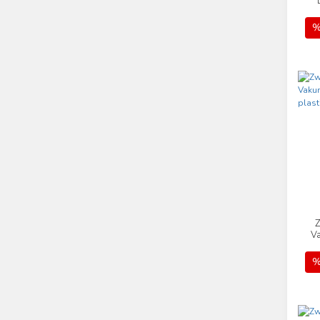
%
Z
Va
%