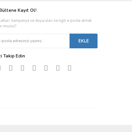
Bültene Kayıt Ol!
satları, kampanya ve duyuruları ile ilgili e-posta almak
er misiniz?
EKLE
zi Takip Edin