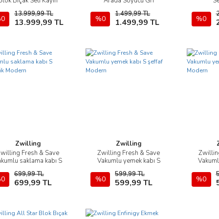
Blok Bıçak Seti Kayın
Arada Soyucu Gri
Se
Ağacı 6 Parça
13.999,99 TL
1.499,99 TL
0
Sepete Ekle
%0
Sepete Ekle
%0
13.999,99 TL
1.499,99 TL
Zwilling
Zwilling
willing Fresh & Save
Zwilling Fresh & Save
Zwilli
İncele
İncele
kumlu saklama kabı S
Vakumlu yemek kabı S
Vakuml
plastik Modern
şeffaf Modern
Be
699,99 TL
599,99 TL
0
Sepete Ekle
%0
Sepete Ekle
%0
699,99 TL
599,99 TL