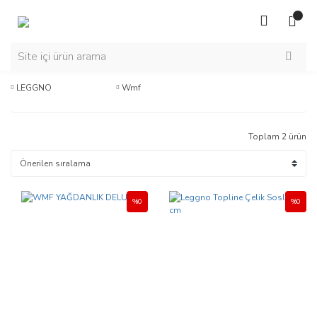
LEGGNO
Wmf
Toplam 2 ürün
%0
%0