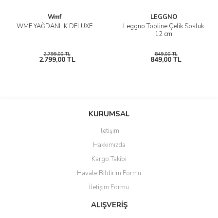
Wmf
LEGGNO
WMF YAĞDANLIK DELUXE
Leggno Topline Çelik Sosluk
12 cm
2.799,00 TL
849,00 TL
2.799,00 TL
849,00 TL
KURUMSAL
İletişim
Hakkımızda
Kargo Takibi
Havale Bildirim Formu
İletişim Formu
ALIŞVERİŞ