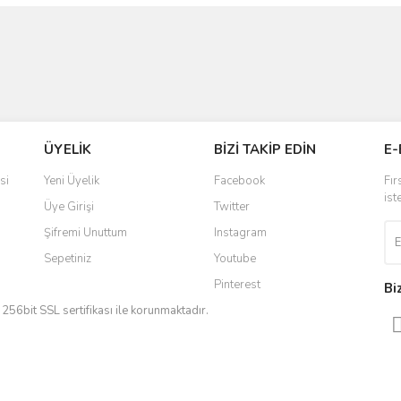
ÜYELİK
BİZİ TAKİP EDİN
E-
si
Yeni Üyelik
Facebook
Fır
ist
Üye Girişi
Twitter
Şifremi Unuttum
Instagram
Sepetiniz
Youtube
Pinterest
Bi
iz 256bit SSL sertifikası ile korunmaktadır.