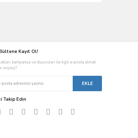
Bültene Kayıt Ol!
satları, kampanya ve duyuruları ile ilgili e-posta almak
er misiniz?
EKLE
zi Takip Edin