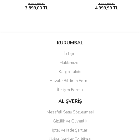
3.899,00 TL
4.999,99 TL
3.899,00 TL
4.999,99 TL
KURUMSAL
İletişim
Hakkımızda
Kargo Takibi
Havale Bildirim Formu
İletişim Formu
ALIŞVERİŞ
Mesafeli Satış Sözleşmesi
Gizlilik ve Güvenlik
İptal ve İade Şartları
Kişisel Veriler Politikası