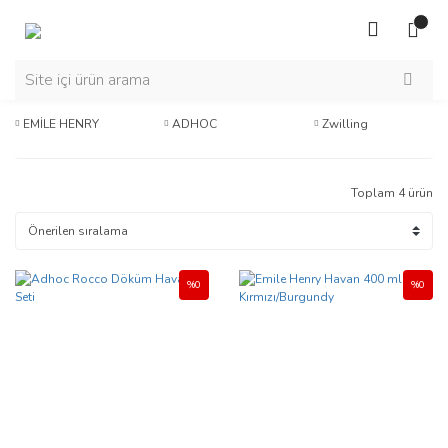
EMİLE HENRY
ADHOC
Zwilling
Toplam 4 ürün
%0
%0