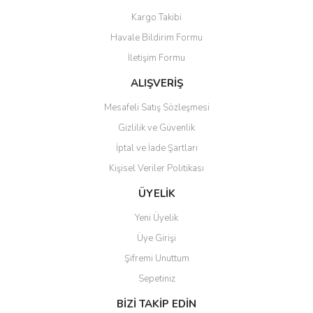
Ürün resmi kalitesiz, bozuk veya görüntülenemiyor.
Kargo Takibi
Ürün açıklamasında eksik bilgiler bulunuyor.
Havale Bildirim Formu
Ürün bilgilerinde hatalar bulunuyor.
İletişim Formu
Ürün fiyatı diğer sitelerden daha pahalı.
Bu ürüne benzer farklı alternatifler olmalı.
ALIŞVERİŞ
Mesafeli Satış Sözleşmesi
Gizlilik ve Güvenlik
İptal ve İade Şartları
Kişisel Veriler Politikası
Gönder
ÜYELİK
Yeni Üyelik
Üye Girişi
Şifremi Unuttum
Sepetiniz
BİZİ TAKİP EDİN