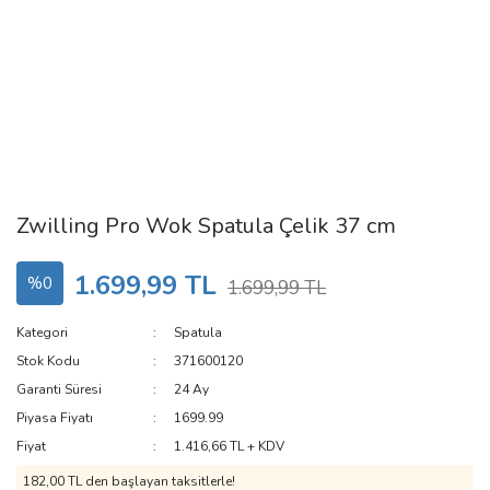
Zwilling Pro Wok Spatula Çelik 37 cm
1.699,99 TL
%0
1.699,99 TL
Kategori
Spatula
Stok Kodu
371600120
Garanti Süresi
24 Ay
Piyasa Fiyatı
1699.99
Fiyat
1.416,66 TL + KDV
182,00 TL den başlayan taksitlerle!