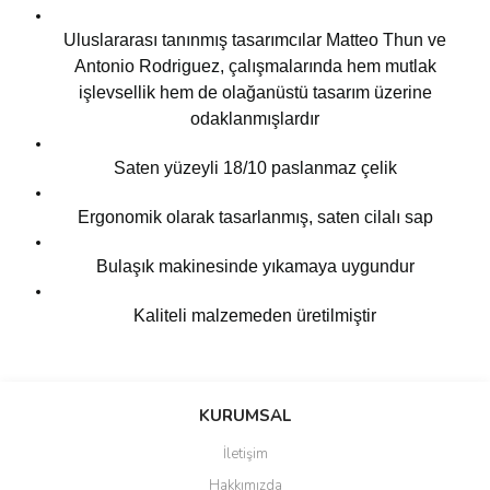
Uluslararası tanınmış tasarımcılar Matteo Thun ve
Antonio Rodriguez, çalışmalarında hem mutlak
işlevsellik hem de olağanüstü tasarım üzerine
odaklanmışlardır
Saten yüzeyli 18/10 paslanmaz çelik
Ergonomik olarak tasarlanmış, saten cilalı sap
Bulaşık makinesinde yıkamaya uygundur
Kaliteli malzemeden üretilmiştir
Bu ürünün fiyat bilgisi, resim, ürün açıklamalarında ve diğer
konularda yetersiz gördüğünüz noktaları öneri formunu kullanarak
Bu ürüne ilk yorumu siz yapın!
KURUMSAL
tarafımıza iletebilirsiniz.
Görüş ve önerileriniz için teşekkür ederiz.
İletişim
Yorum Yaz
Hakkımızda