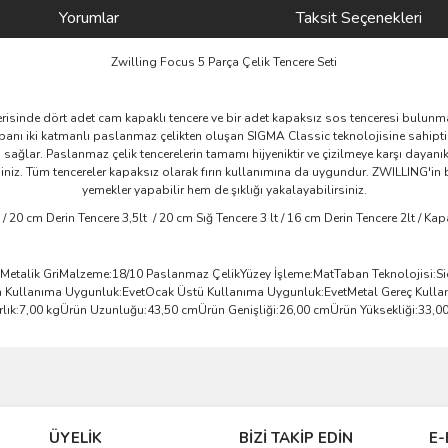
Yorumlar
Taksit Seçenekleri
Zwilling Focus 5 Parça Çelik Tencere Seti
risinde dört adet cam kapaklı tencere ve bir adet kapaksız sos tenceresi bulunm
anı iki katmanlı paslanmaz çelikten oluşan SIGMA Classic teknolojisine sahiptir. 
 sağlar. Paslanmaz çelik tencerelerin tamamı hijyeniktir ve çizilmeye karşı dayanıkl
iniz. Tüm tencereler kapaksız olarak fırın kullanımına da uygundur. ZWILLING'in b
yemekler yapabilir hem de şıklığı yakalayabilirsiniz.
 / 20 cm Derin Tencere 3,5lt / 20 cm Sığ Tencere 3 lt / 16 cm Derin Tencere 2lt / Ka
k:Metalik GriMalzeme:18/10 Paslanmaz ÇelikYüzey İşleme:MatTaban Teknolojisi:
 Kullanıma Uygunluk:EvetOcak Üstü Kullanıma Uygunluk:EvetMetal Gereç Kullanı
rlık:7,00 kgÜrün Uzunluğu:43,50 cmÜrün Genişliği:26,00 cmÜrün Yüksekliği:33,0
ve diğer konularda yetersiz gördüğünüz noktaları öneri formunu kullanarak taraf
Bu ürüne ilk yorumu siz yapın!
ÜYELİK
BİZİ TAKİP EDİN
E-
r.