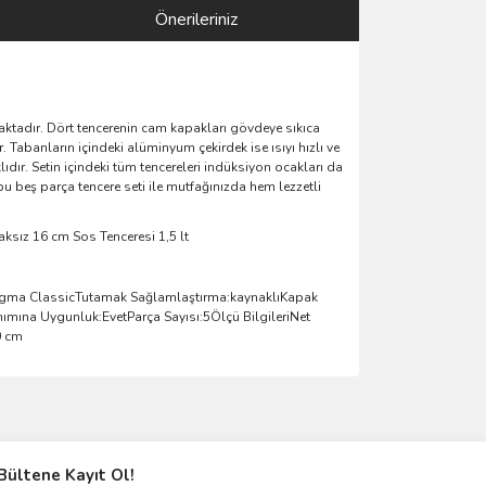
Önerileriniz
aktadır. Dört tencerenin cam kapakları gövdeye sıkıca
Tabanların içindeki alüminyum çekirdek ise ısıyı hızlı ve
ıdır. Setin içindeki tüm tencereleri indüksiyon ocakları da
u beş parça tencere seti ile mutfağınızda hem lezzetli
paksız 16 cm Sos Tenceresi 1,5 lt
Sigma ClassicTutamak Sağlamlaştırma:kaynaklıKapak
mına Uygunluk:EvetParça Sayısı:5Ölçü BilgileriNet
0 cm
ımıza iletebilirsiniz.
Bültene Kayıt Ol!