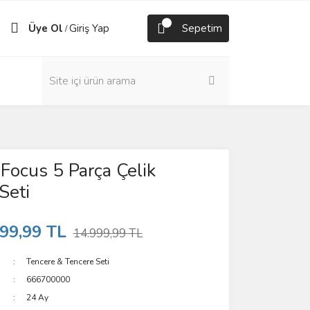
Üye Ol
Giriş Yap
Sepetim
/
 Focus 5 Parça Çelik
Seti
99,99 TL
14.999,99 TL
Tencere & Tencere Seti
666700000
24 Ay