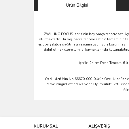
Ürün Bilgisi
ZWILLING FOCUS serisinin beş parça tencere seti, içe
oturmaktadır. Bu beş parça tencere setinin tamamının tab
eşit bir şekilde dağıtmayı ve ısının uzun süre korunmasını
dahil olmak üzere tüm ısı kaynaklarında kullanabilirs
İçerik: 24 cm Derin Tencere 6 lt
ÖzelliklerÜrün No.66670-000-0Ürün ÖzellikleriRen
Mevcutluğu:Evetİndüksiyona Uyumluluk:EvetFırında
Ağı
Bu ürünün fiyat bilgisi, resim, ürün açıklamalarında 
Görüş ve önerileriniz için teşekkür ederiz.
KURUMSAL
ALIŞVERİŞ
Ürün resmi kalitesiz, bozuk veya görüntülenemiyo