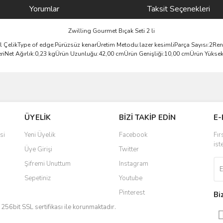
Yorumlar
Taksit Seçenekleri
Zwilling Gourmet Bıçak Seti 2 li
elikType of edge:Pürüzsüz kenarÜretim Metodu:lazer kesimliParça Sayısı:2Renk
eriNet Ağırlık:0,23 kgÜrün Uzunluğu:42,00 cmÜrün Genişliği:10,00 cmÜrün Yüksek
ve diğer konularda yetersiz gördüğünüz noktaları öneri formunu kullanarak taraf
Bu ürüne ilk yorumu siz yapın!
ÜYELİK
BİZİ TAKİP EDİN
E-
r.
Yorum Yaz
si
Yeni Üyelik
Facebook
Fır
ist
Üye Girişi
Twitter
Şifremi Unuttum
Instagram
Sepetiniz
Youtube
Pinterest
Bi
iz 256bit SSL sertifikası ile korunmaktadır.