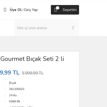
Üye Ol
Giriş Yap
Sepetim
/
 Gourmet Bıçak Seti 2 li
9,99 TL
5.999,99 TL
Bıçak
361300020
24 Ay
5999.99