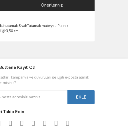
Önerileriniz
li tutamak:SiyahTutamak materyali:Plastik
liği:3,50 cm
ımıza iletebilirsiniz.
Bültene Kayıt Ol!
satları, kampanya ve duyuruları ile ilgili e-posta almak
er misiniz?
EKLE
zi Takip Edin