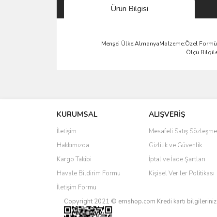
Ürün Bilgisi
Menşei Ülke:AlmanyaMalzeme:Özel Formül Ç
Ölçü Bilgil
Bu ürünün fiyat bilgisi, resim, ürün açıklamalarında 
Görüş ve önerileriniz için teşekkür ederiz.
KURUMSAL
ALIŞVERİŞ
Ürün resmi kalitesiz, bozuk veya görüntülenemiyo
Ürün açıklamasında eksik bilgiler bulunuyor.
İletişim
Mesafeli Satış Sözleşme
Ürün bilgilerinde hatalar bulunuyor.
Hakkımızda
Gizlilik ve Güvenlik
Ürün fiyatı diğer sitelerden daha pahalı.
Kargo Takibi
İptal ve İade Şartları
Bu ürüne benzer farklı alternatifler olmalı.
Havale Bildirim Formu
Kişisel Veriler Politikası
İletişim Formu
Copyright 2021 © ernshop.com
Kredi kartı bilgilerin