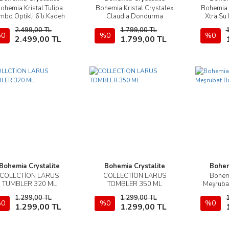
ohemia Kristal Tulipa
Bohemia Kristal Crystalex
Bohemia 
İncele
İncele
mbo Optikli 6’lı Kadeh
Claudia Dondurma
Xtra Su
ardak Takımı 450 ML
Çerezlik Kase 6 Adet 200
2.499,00 TL
1.799,00 TL
ML CLX-B40149-200
0
Sepete Ekle
%0
Sepete Ekle
%0
2.499,00 TL
1.799,00 TL
Bohemia Crystalite
Bohemia Crystalite
Bohem
COLLCTİON LARUS
COLLECTİON LARUS
Bohemi
İncele
İncele
TUMBLER 320 ML
TOMBLER 350 ML
Meşruba
1.299,00 TL
1.299,00 TL
0
Sepete Ekle
%0
Sepete Ekle
%0
1.299,00 TL
1.299,00 TL