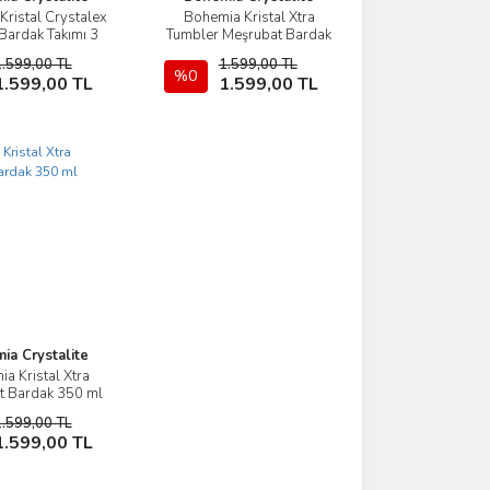
Kristal Crystalex
Bohemia Kristal Xtra
İncele
İncele
 Bardak Takımı 3
Tumbler Meşrubat Bardak
Parça
400 ML
1.599,00 TL
1.599,00 TL
Sepete Ekle
%0
Sepete Ekle
1.599,00 TL
1.599,00 TL
ia Crystalite
a Kristal Xtra
İncele
t Bardak 350 ml
1.599,00 TL
Sepete Ekle
1.599,00 TL