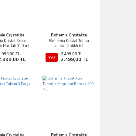
ia Crystalite
Bohemia Crystalite
a Kristal Scale
Bohemia Kristal Tulipa
İncele
İncele
ski Bardak 320 ml
Jumbo Optikli 6’lı
6 Parça
Meşrubat Bardak Takımı
2.999,00 TL
2.499,00 TL
450 ML
Sepete Ekle
%0
Sepete Ekle
2.999,00 TL
2.499,00 TL
ia Crystalite
Bohemia Crystalite