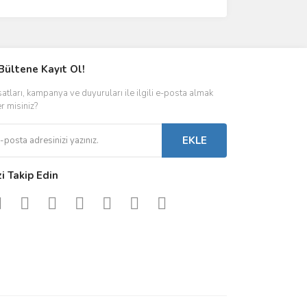
Bültene Kayıt Ol!
satları, kampanya ve duyuruları ile ilgili e-posta almak
er misiniz?
EKLE
zi Takip Edin