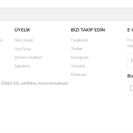
ÜYELİK
BİZİ TAKİP EDİN
E-
si
Yeni Üyelik
Facebook
Fır
ist
Üye Girişi
Twitter
Şifremi Unuttum
Instagram
Sepetiniz
Youtube
Pinterest
Bi
iz 256bit SSL sertifikası ile korunmaktadır.