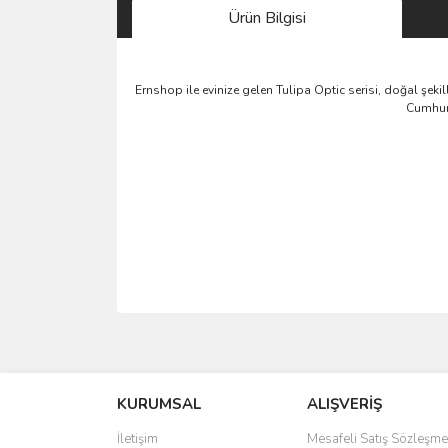
Ürün Bilgisi
Ernshop ile evinize gelen Tulipa Optic serisi, doğal şeki
Cumhuri
Bu ürünün fiyat bilgisi, resim, ürün açıklamalarında 
Görüş ve önerileriniz için teşekkür ederiz.
KURUMSAL
ALIŞVERİŞ
Ürün resmi kalitesiz, bozuk veya görüntülenemiyo
Ürün açıklamasında eksik bilgiler bulunuyor.
İletişim
Mesafeli Satış Sözleşme