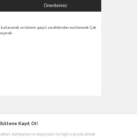
Önerileriniz
 kullanarak ve lalenin geçici zarafetinden esinlenerek Çek
 açacak.
ımıza iletebilirsiniz.
Bültene Kayıt Ol!
satları, kampanya ve duyuruları ile ilgili e-posta almak