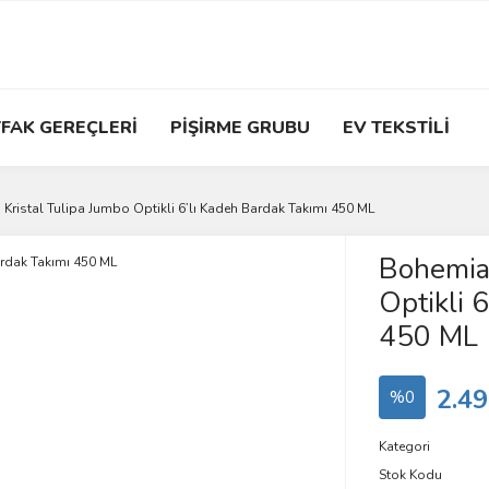
FAK GEREÇLERİ
PİŞİRME GRUBU
EV TEKSTİLİ
Kristal Tulipa Jumbo Optikli 6’lı Kadeh Bardak Takımı 450 ML
Bohemia 
Optikli 
450 ML
2.49
%0
Kategori
Stok Kodu