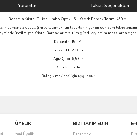
Yorumlar
Taksit Seçenekleri
Bohemia Kristal Tulipa Jumbo Optikli 6’lı Kadeh Bardak Takımı 450 ML
llerin zamansız güzelliğini yakalamak için tasarlanmıştır.En son cam teknolojisini
yetinde üretilmiştir. Kristal Bardaklarımız, tüm güzelliğiyle tüm masalarda çiçek
Kapasite: 450 ML
Yükseklik: 23 Cm
Ağız Çapı: 6,5 Cm
Kutu İçi: 6 adet
Bulaşık makinesi için uygundur.
ve diğer konularda yetersiz gördüğünüz noktaları öneri formunu kullanarak taraf
Bu ürüne ilk yorumu siz yapın!
ÜYELİK
BİZİ TAKİP EDİN
E-
r.
Yorum Yaz
si
Yeni Üyelik
Facebook
Fır