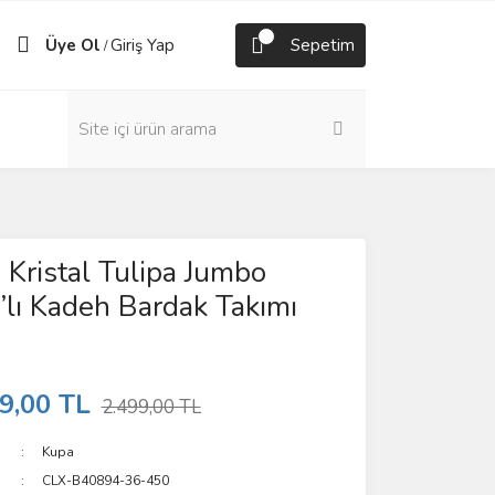
Üye Ol
Giriş Yap
Sepetim
/
Kristal Tulipa Jumbo
6’lı Kadeh Bardak Takımı
9,00 TL
2.499,00 TL
Kupa
CLX-B40894-36-450