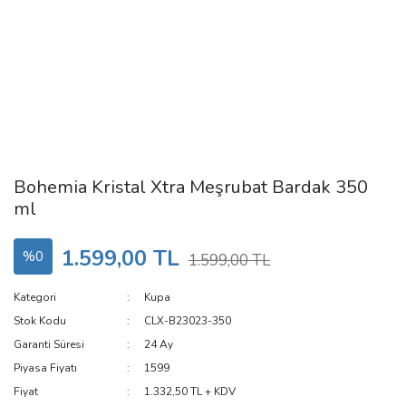
Bohemia Kristal Xtra Meşrubat Bardak 350
ml
1.599,00 TL
%0
1.599,00 TL
Kategori
Kupa
Stok Kodu
CLX-B23023-350
Garanti Süresi
24 Ay
Piyasa Fiyatı
1599
Fiyat
1.332,50 TL + KDV