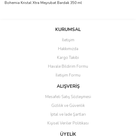
Bohemia Kristal Xtra Meşrubat Bardak 350 ml
Bu ürünün fiyat bilgisi, resim, ürün açıklamalarında ve diğer
konularda yetersiz gördüğünüz noktaları öneri formunu kullanarak
Bu ürüne ilk yorumu siz yapın!
KURUMSAL
tarafımıza iletebilirsiniz.
Görüş ve önerileriniz için teşekkür ederiz.
İletişim
Yorum Yaz
Hakkımızda
Ürün resmi kalitesiz, bozuk veya görüntülenemiyor.
Kargo Takibi
Ürün açıklamasında eksik bilgiler bulunuyor.
Havale Bildirim Formu
Ürün bilgilerinde hatalar bulunuyor.
İletişim Formu
Ürün fiyatı diğer sitelerden daha pahalı.
Bu ürüne benzer farklı alternatifler olmalı.
ALIŞVERİŞ
Mesafeli Satış Sözleşmesi
Gizlilik ve Güvenlik
İptal ve İade Şartları
Kişisel Veriler Politikası
Gönder
ÜYELİK