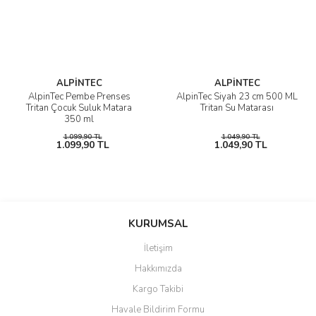
ALPİNTEC
ALPİNTEC
AlpinTec Pembe Prenses
AlpinTec Siyah 23 cm 500 ML
Tritan Çocuk Suluk Matara
Tritan Su Matarası
350 ml
1.099,90 TL
1.049,90 TL
1.099,90 TL
1.049,90 TL
KURUMSAL
İletişim
Hakkımızda
Kargo Takibi
Havale Bildirim Formu