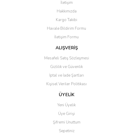
İletişim
Yorum Yaz
Hakkımızda
Ürün resmi kalitesiz, bozuk veya görüntülenemiyor.
Kargo Takibi
Ürün açıklamasında eksik bilgiler bulunuyor.
Havale Bildirim Formu
Ürün bilgilerinde hatalar bulunuyor.
İletişim Formu
Ürün fiyatı diğer sitelerden daha pahalı.
Bu ürüne benzer farklı alternatifler olmalı.
ALIŞVERİŞ
Mesafeli Satış Sözleşmesi
Gizlilik ve Güvenlik
İptal ve İade Şartları
Kişisel Veriler Politikası
Gönder
ÜYELİK
Yeni Üyelik
Üye Girişi
Şifremi Unuttum
Sepetiniz