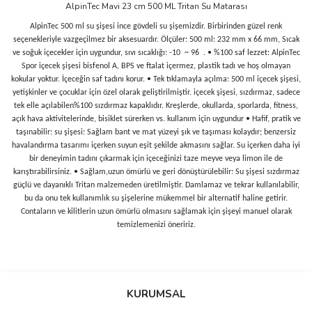
AlpinTec Mavi 23 cm 500 ML Tritan Su Matarası
AlpinTec 500 ml su şişesi ince gövdeli su şişemizdir. Birbirinden güzel renk
seçenekleriyle vazgeçilmez bir aksesuardır. Ölçüler: 500 ml: 232 mm x 66 mm, Sıcak
ve soğuk içecekler için uygundur, sıvı sıcaklığı: -10 ~ 96 . • %100 saf lezzet: AlpinTec
Spor içecek şişesi bisfenol A, BPS ve ftalat içermez, plastik tadı ve hoş olmayan
kokular yoktur. İçeceğin saf tadını korur. • Tek tıklamayla açılma: 500 ml içecek şişesi,
yetişkinler ve çocuklar için özel olarak geliştirilmiştir. içecek şişesi, sızdırmaz, sadece
tek elle açılabilen%100 sızdırmaz kapaklıdır. Kreşlerde, okullarda, sporlarda, fitness,
açık hava aktivitelerinde, bisiklet sürerken vs. kullanım için uygundur • Hafif, pratik ve
taşınabilir: su şişesi: Sağlam bant ve mat yüzeyi şık ve taşıması kolaydır; benzersiz
havalandırma tasarımı içerken suyun eşit şekilde akmasını sağlar. Su içerken daha iyi
bir deneyimin tadını çıkarmak için içeceğinizi taze meyve veya limon ile de
karıştırabilirsiniz. • Sağlam,uzun ömürlü ve geri dönüştürülebilir: Su şişesi sızdırmaz
güçlü ve dayanıklı Tritan malzemeden üretilmiştir. Damlamaz ve tekrar kullanılabilir,
bu da onu tek kullanımlık su şişelerine mükemmel bir alternatif haline getirir.
Contaların ve kilitlerin uzun ömürlü olmasını sağlamak için şişeyi manuel olarak
temizlemenizi öneririz.
Bu ürünün fiyat bilgisi, resim, ürün açıklamalarında ve diğer
konularda yetersiz gördüğünüz noktaları öneri formunu kullanarak
Bu ürüne ilk yorumu siz yapın!
KURUMSAL
tarafımıza iletebilirsiniz.
Görüş ve önerileriniz için teşekkür ederiz.