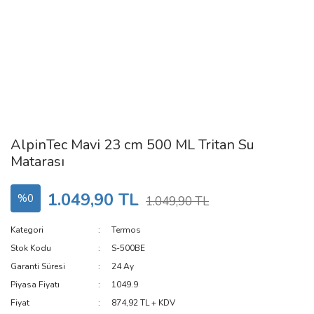
AlpinTec Mavi 23 cm 500 ML Tritan Su
Matarası
1.049,90 TL
%0
1.049,90 TL
Kategori
Termos
Stok Kodu
S-500BE
Garanti Süresi
24 Ay
Piyasa Fiyatı
1049.9
Fiyat
874,92 TL + KDV