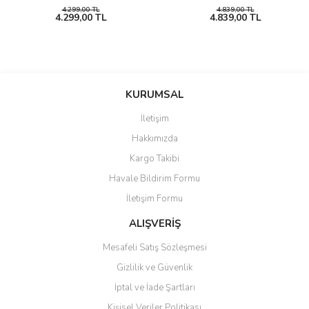
4.299,00 TL
4.839,00 TL
4.299,00 TL
4.839,00 TL
KURUMSAL
İletişim
Hakkımızda
Kargo Takibi
Havale Bildirim Formu
İletişim Formu
ALIŞVERİŞ
Mesafeli Satış Sözleşmesi
Gizlilik ve Güvenlik
İptal ve İade Şartları
Kişisel Veriler Politikası