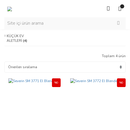
KÜÇÜK EV
ALETLERİ
(4)
Toplam 4 ürün
%0
%0