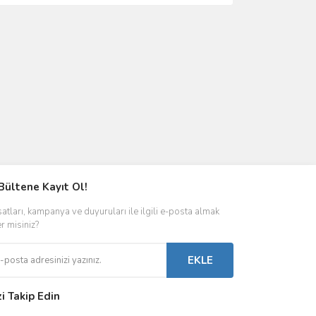
Bültene Kayıt Ol!
satları, kampanya ve duyuruları ile ilgili e-posta almak
er misiniz?
EKLE
zi Takip Edin