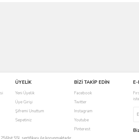
ÜYELİK
BİZİ TAKİP EDİN
E-
si
Yeni Üyelik
Facebook
Fır
ist
Üye Girişi
Twitter
Şifremi Unuttum
Instagram
Sepetiniz
Youtube
Pinterest
Bi
iz 256bit SSL sertifikası ile korunmaktadır.