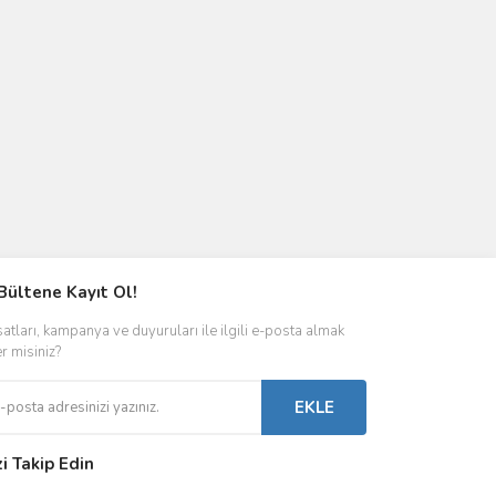
Bültene Kayıt Ol!
satları, kampanya ve duyuruları ile ilgili e-posta almak
er misiniz?
EKLE
zi Takip Edin