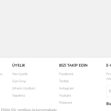
ÜYELİK
BİZİ TAKİP EDİN
E-
si
Yeni Üyelik
Facebook
Fır
ist
Üye Girişi
Twitter
Şifremi Unuttum
Instagram
Sepetiniz
Youtube
Pinterest
Bi
iz 256bit SSL sertifikası ile korunmaktadır.