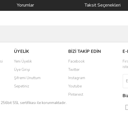
Yorumlar
Taksit Seçenekleri
ve diğer konularda yetersiz gördüğünüz noktaları öneri formunu kullanarak taraf
Bu ürüne ilk yorumu siz yapın!
ÜYELİK
BİZİ TAKİP EDİN
E-
r.
Yorum Yaz
si
Yeni Üyelik
Facebook
Fır
ist
Üye Girişi
Twitter
Şifremi Unuttum
Instagram
Sepetiniz
Youtube
Pinterest
Bi
iz 256bit SSL sertifikası ile korunmaktadır.
Gönder