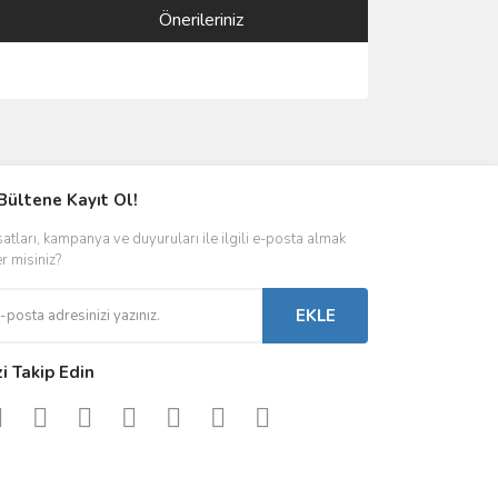
Önerileriniz
ımıza iletebilirsiniz.
Bültene Kayıt Ol!
satları, kampanya ve duyuruları ile ilgili e-posta almak
er misiniz?
EKLE
zi Takip Edin