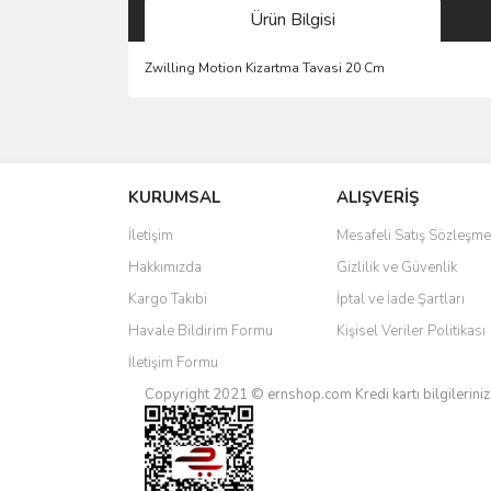
Ürün Bilgisi
Zwilling Motion Kizartma Tavasi 20 Cm
Bu ürünün fiyat bilgisi, resim, ürün açıklamalarında 
Görüş ve önerileriniz için teşekkür ederiz.
KURUMSAL
ALIŞVERİŞ
Ürün resmi kalitesiz, bozuk veya görüntülenemiyo
Ürün açıklamasında eksik bilgiler bulunuyor.
İletişim
Mesafeli Satış Sözleşme
Ürün bilgilerinde hatalar bulunuyor.
Hakkımızda
Gizlilik ve Güvenlik
Ürün fiyatı diğer sitelerden daha pahalı.
Kargo Takibi
İptal ve İade Şartları
Bu ürüne benzer farklı alternatifler olmalı.
Havale Bildirim Formu
Kişisel Veriler Politikası
İletişim Formu
Copyright 2021 © ernshop.com
Kredi kartı bilgilerin