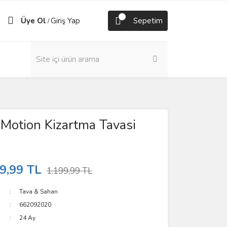
Üye Ol
Giriş Yap
Sepetim
/
 Motion Kizartma Tavasi
9,99 TL
1.199,99 TL
Tava & Sahan
662092020
24 Ay