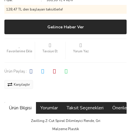
Fiyat
999,99 TL + KDV
128,47 TL den başlayan taksitlerle!
Gelince Haber Ver
Tavsiye Et
Yorum Yaz
Ürün Paylaş :
Karşılaştır
Ürün Bilgisi
Yorumlar
Taksit Seçenekleri
Önerilerin
Zwilling Z-Cut Spiral Dilimleyici Rende, Gri
Malzeme Plastik