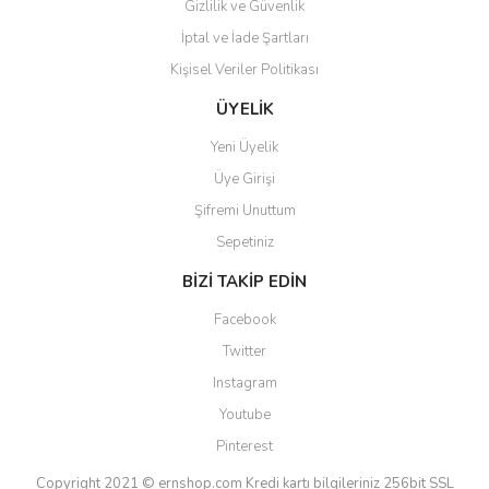
Gizlilik ve Güvenlik
İptal ve İade Şartları
Kişisel Veriler Politikası
Gönder
ÜYELİK
Yeni Üyelik
Üye Girişi
Şifremi Unuttum
Sepetiniz
BİZİ TAKİP EDİN
Facebook
Twitter
Instagram
Youtube
Pinterest
Copyright 2021 © ernshop.com
Kredi kartı bilgileriniz 256bit SSL