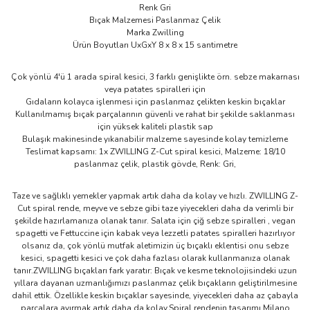
Renk Gri
Bıçak Malzemesi Paslanmaz Çelik
Marka Zwilling
Ürün Boyutları UxGxY 8 x 8 x 15 santimetre
Çok yönlü 4'ü 1 arada spiral kesici, 3 farklı genişlikte örn. sebze makarnası
veya patates spiralleri için
Gıdaların kolayca işlenmesi için paslanmaz çelikten keskin bıçaklar
Kullanılmamış bıçak parçalarının güvenli ve rahat bir şekilde saklanması
için yüksek kaliteli plastik sap
Bulaşık makinesinde yıkanabilir malzeme sayesinde kolay temizleme
Teslimat kapsamı: 1x ZWILLING Z-Cut spiral kesici, Malzeme: 18/10
paslanmaz çelik, plastik gövde, Renk: Gri,
Taze ve sağlıklı yemekler yapmak artık daha da kolay ve hızlı. ZWILLING Z-
Cut spiral rende, meyve ve sebze gibi taze yiyecekleri daha da verimli bir
şekilde hazırlamanıza olanak tanır. Salata için çiğ sebze spiralleri , vegan
spagetti ve Fettuccine için kabak veya lezzetli patates spiralleri hazırlıyor
olsanız da, çok yönlü mutfak aletimizin üç bıçaklı eklentisi onu sebze
kesici, spagetti kesici ve çok daha fazlası olarak kullanmanıza olanak
tanır.ZWILLING bıçakları fark yaratır: Bıçak ve kesme teknolojisindeki uzun
yıllara dayanan uzmanlığımızı paslanmaz çelik bıçakların geliştirilmesine
dahil ettik. Özellikle keskin bıçaklar sayesinde, yiyecekleri daha az çabayla
parçalara ayırmak artık daha da kolay.Spiral rendenin tasarımı Milano