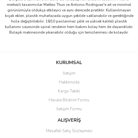
merkezli tasarımcılar Matteo Thun ve Antonio Rodriguez'e ait ve minimal
görünümüyle oldukça etkileyici ve aynı derecede pratiktir: Kullanılmayan
bıçak ekleri, plastik muhafazada uygun şekilde saklanabilir ve gerektiğinde
hızla değiştirilebilir. 18/10 paslanmaz çelik ve yüksek kaliteli plastik
kullanımı sayesinde spiral rendenin hem bakımı kolay hem de dayanıklıdır.
Bulaşık makinesinde yıkanabilir olduğu için temizlenmesi de kolaydır.
Bu ürünün fiyat bilgisi, resim, ürün açıklamalarında ve diğer
konularda yetersiz gördüğünüz noktaları öneri formunu kullanarak
Bu ürüne ilk yorumu siz yapın!
KURUMSAL
tarafımıza iletebilirsiniz.
Görüş ve önerileriniz için teşekkür ederiz.
İletişim
Yorum Yaz
Hakkımızda
Ürün resmi kalitesiz, bozuk veya görüntülenemiyor.
Kargo Takibi
Ürün açıklamasında eksik bilgiler bulunuyor.
Havale Bildirim Formu
Ürün bilgilerinde hatalar bulunuyor.
İletişim Formu
Ürün fiyatı diğer sitelerden daha pahalı.
Bu ürüne benzer farklı alternatifler olmalı.
ALIŞVERİŞ
Mesafeli Satış Sözleşmesi