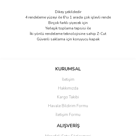
Dikey şekildedir
4 rendeleme yüzeyi ile 6'sı 1 arada çok işlevli rende
Birçok farklı yiyecek için
Yerleşik toplama tepsisi ile
İki yönlü rendeleme teknolojisine sahip Z-Cut
Güvenli saklama için koruyucu kapak
Bu ürünün fiyat bilgisi, resim, ürün açıklamalarında ve diğer
konularda yetersiz gördüğünüz noktaları öneri formunu kullanarak
Bu ürüne ilk yorumu siz yapın!
KURUMSAL
tarafımıza iletebilirsiniz.
Görüş ve önerileriniz için teşekkür ederiz.
İletişim
Yorum Yaz
Hakkımızda
Ürün resmi kalitesiz, bozuk veya görüntülenemiyor.
Kargo Takibi
Ürün açıklamasında eksik bilgiler bulunuyor.
Havale Bildirim Formu
Ürün bilgilerinde hatalar bulunuyor.
İletişim Formu
Ürün fiyatı diğer sitelerden daha pahalı.
Bu ürüne benzer farklı alternatifler olmalı.
ALIŞVERİŞ