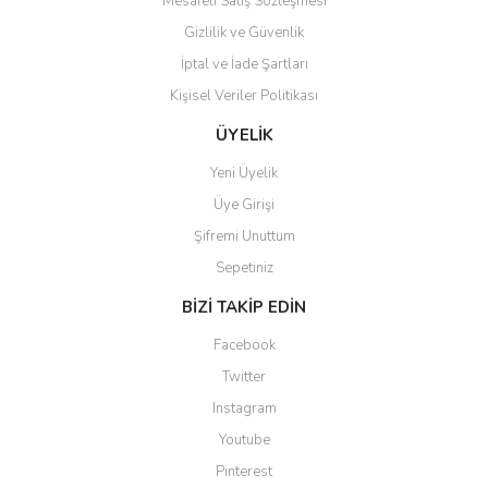
Mesafeli Satış Sözleşmesi
Gizlilik ve Güvenlik
İptal ve İade Şartları
Kişisel Veriler Politikası
Gönder
ÜYELİK
Yeni Üyelik
Üye Girişi
Şifremi Unuttum
Sepetiniz
BİZİ TAKİP EDİN
Facebook
Twitter
Instagram
Youtube
Pinterest