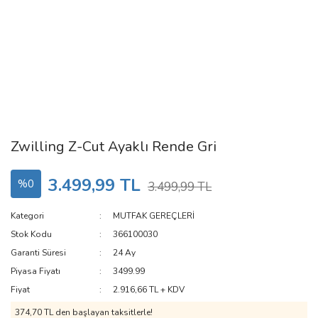
Zwilling Z-Cut Ayaklı Rende Gri
3.499,99 TL
%0
3.499,99 TL
Kategori
MUTFAK GEREÇLERİ
Stok Kodu
366100030
Garanti Süresi
24 Ay
Piyasa Fiyatı
3499.99
Fiyat
2.916,66 TL + KDV
374,70 TL den başlayan taksitlerle!