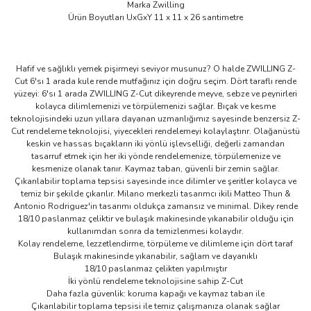
Marka Zwilling
Ürün Boyutları UxGxY 11 x 11 x 26 santimetre
Hafif ve sağlıklı yemek pişirmeyi seviyor musunuz? O halde ZWILLING Z-
Cut 6'sı 1 arada kule rende mutfağınız için doğru seçim. Dört taraflı rende
yüzeyi: 6'sı 1 arada ZWILLING Z-Cut dikeyrende meyve, sebze ve peynirleri
kolayca dilimlemenizi ve törpülemenizi sağlar. Bıçak ve kesme
teknolojisindeki uzun yıllara dayanan uzmanlığımız sayesinde benzersiz Z-
Cut rendeleme teknolojisi, yiyecekleri rendelemeyi kolaylaştırır. Olağanüstü
keskin ve hassas bıçakların iki yönlü işlevselliği, değerli zamandan
tasarruf etmek için her iki yönde rendelemenize, törpülemenize ve
kesmenize olanak tanır. Kaymaz taban, güvenli bir zemin sağlar.
Çıkarılabilir toplama tepsisi sayesinde ince dilimler ve şeritler kolayca ve
temiz bir şekilde çıkarılır. Milano merkezli tasarımcı ikili Matteo Thun &
Antonio Rodriguez'in tasarımı oldukça zamansız ve minimal. Dikey rende
18/10 paslanmaz çeliktir ve bulaşık makinesinde yıkanabilir olduğu için
kullanımdan sonra da temizlenmesi kolaydır.
Kolay rendeleme, lezzetlendirme, törpüleme ve dilimleme için dört taraf
Bulaşık makinesinde yıkanabilir, sağlam ve dayanıklı
18/10 paslanmaz çelikten yapılmıştır
İki yönlü rendeleme teknolojisine sahip Z-Cut
Daha fazla güvenlik: koruma kapağı ve kaymaz taban ile
Çıkarılabilir toplama tepsisi ile temiz çalışmanıza olanak sağlar