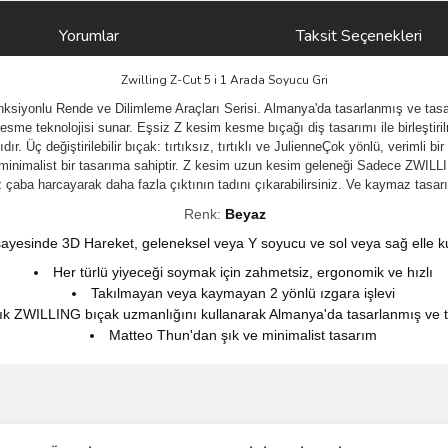
Yorumlar
Taksit Seçenekleri
Zwilling Z-Cut 5 i 1 Arada Soyucu Gri
nksiyonlu Rende ve Dilimleme Araçları Serisi. Almanya'da tasarlanmış ve tasar
me teknolojisi sunar. Eşsiz Z kesim kesme bıçağı diş tasarımı ile birleştiri
r. Üç değiştirilebilir bıçak: tırtıksız, tırtıklı ve JulienneÇok yönlü, verimli bir
minimalist bir tasarıma sahiptir. Z kesim uzun kesim geleneği Sadece ZWILLI
ba harcayarak daha fazla çıktının tadını çıkarabilirsiniz. Ve kaymaz tasarımı
Renk:
Beyaz
 sayesinde 3D Hareket, geleneksel veya Y soyucu ve sol veya sağ elle ku
Her türlü yiyeceği soymak için zahmetsiz, ergonomik ve hızlı
Takılmayan veya kaymayan 2 yönlü ızgara işlevi
lık ZWILLING bıçak uzmanlığını kullanarak Almanya'da tasarlanmış ve t
Matteo Thun'dan şık ve minimalist tasarım
ve diğer konularda yetersiz gördüğünüz noktaları öneri formunu kullanarak taraf
Bu ürüne ilk yorumu siz yapın!