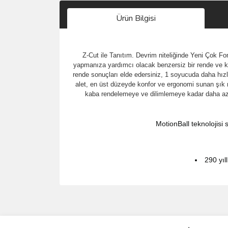
Ürün Bilgisi
Z-Cut ile Tanıtım. Devrim niteliğinde Yeni Çok Fo
yapmanıza yardımcı olacak benzersiz bir rende ve kes
rende sonuçları elde edersiniz, 1 soyucuda daha hızlıdı
alet, en üst düzeyde konfor ve ergonomi sunan şık 
kaba rendelemeye ve dilimlemeye kadar daha az ça
MotionBall teknolojisi
290 yıl
Bu ürünün fiyat bilgisi, resim, ürün açıklamalarında 
Görüş ve önerileriniz için teşekkür ederiz.