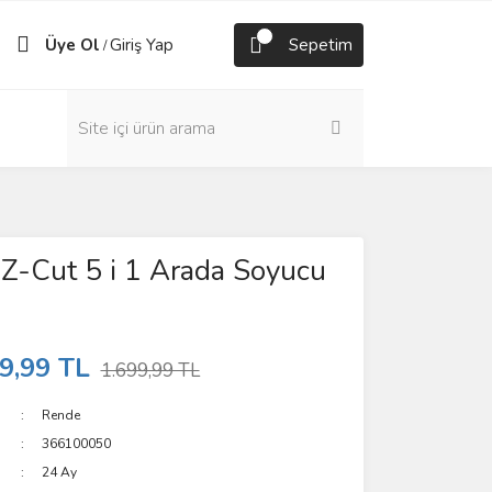
Üye Ol
Giriş Yap
Sepetim
/
 Z-Cut 5 i 1 Arada Soyucu
9,99 TL
1.699,99 TL
Rende
366100050
24 Ay