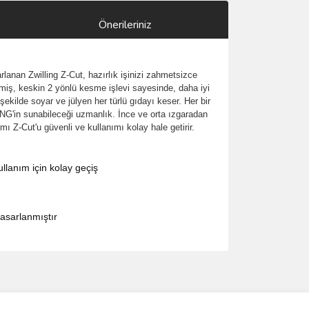
Önerileriniz
lanan Zwilling Z-Cut, hazırlık işinizi zahmetsizce
lmiş, keskin 2 yönlü kesme işlevi sayesinde, daha iyi
 şekilde soyar ve jülyen her türlü gıdayı keser. Her bir
NG'in sunabileceği uzmanlık. İnce ve orta ızgaradan
 Z-Cut'u güvenli ve kullanımı kolay hale getirir.
llanım için kolay geçiş
asarlanmıştır
ımıza iletebilirsiniz.