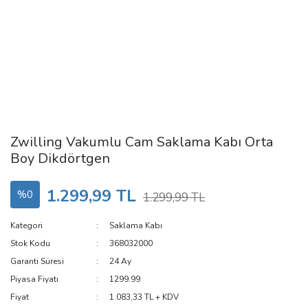
Zwilling Vakumlu Cam Saklama Kabı Orta
Boy Dikdörtgen
1.299,99 TL
%0
1.299,99 TL
Kategori
Saklama Kabı
Stok Kodu
368032000
Garanti Süresi
24 Ay
Piyasa Fiyatı
1299.99
Fiyat
1.083,33 TL + KDV