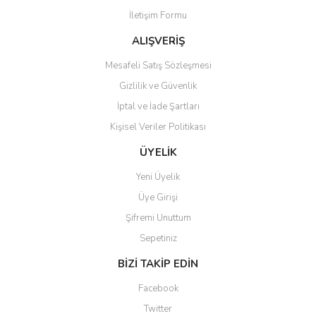
İletişim Formu
Ürün fiyatı diğer sitelerden daha pahalı.
Bu ürüne benzer farklı alternatifler olmalı.
ALIŞVERİŞ
Mesafeli Satış Sözleşmesi
Gizlilik ve Güvenlik
İptal ve İade Şartları
Kişisel Veriler Politikası
Gönder
ÜYELİK
Yeni Üyelik
Üye Girişi
Şifremi Unuttum
Sepetiniz
BİZİ TAKİP EDİN
Facebook
Twitter