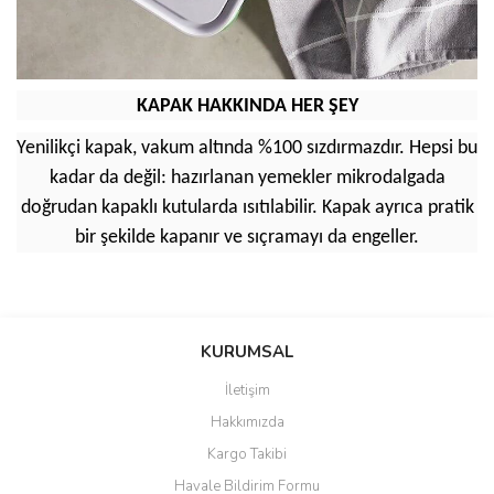
KAPAK HAKKINDA HER ŞEY
Yenilikçi kapak, vakum altında %100 sızdırmazdır. Hepsi bu
kadar da değil: hazırlanan yemekler mikrodalgada
doğrudan kapaklı kutularda ısıtılabilir. Kapak ayrıca pratik
bir şekilde kapanır ve sıçramayı da engeller.
Bu ürünün fiyat bilgisi, resim, ürün açıklamalarında ve diğer
konularda yetersiz gördüğünüz noktaları öneri formunu kullanarak
Bu ürüne ilk yorumu siz yapın!
KURUMSAL
tarafımıza iletebilirsiniz.
Görüş ve önerileriniz için teşekkür ederiz.
İletişim
Yorum Yaz
Hakkımızda
Ürün resmi kalitesiz, bozuk veya görüntülenemiyor.
Kargo Takibi
Ürün açıklamasında eksik bilgiler bulunuyor.
Havale Bildirim Formu
Ürün bilgilerinde hatalar bulunuyor.