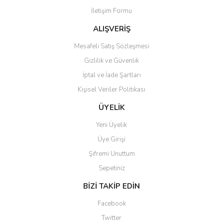
İletişim Formu
Ürün fiyatı diğer sitelerden daha pahalı.
Bu ürüne benzer farklı alternatifler olmalı.
ALIŞVERİŞ
Mesafeli Satış Sözleşmesi
Gizlilik ve Güvenlik
İptal ve İade Şartları
Kişisel Veriler Politikası
Gönder
ÜYELİK
Yeni Üyelik
Üye Girişi
Şifremi Unuttum
Sepetiniz
BİZİ TAKİP EDİN
Facebook
Twitter