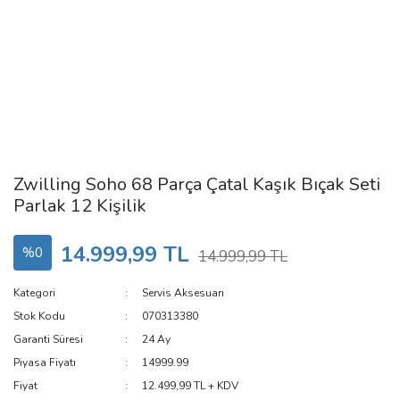
Zwilling Soho 68 Parça Çatal Kaşık Bıçak Seti
Parlak 12 Kişilik
14.999,99 TL
%0
14.999,99 TL
Kategori
Servis Aksesuarı
Stok Kodu
070313380
Garanti Süresi
24 Ay
Piyasa Fiyatı
14999.99
Fiyat
12.499,99 TL + KDV