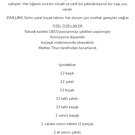
sahiptir. Her öğenin ince bir silueti ve zarif bir şekilde kavisli bir sap ucu
vardır.
ZWILLING Soho çatal bıçak takımı, her durum için mutfak gereçleri sağlar.
ÖZEL ÖZELLİKLER
Yüksek kaliteli 18/10 paslanmaz çelikten yapılmıştır
Korozyona dayanıklı
bulaşık makinesinde yıkanabilir
Matteo Thun tarafından tasarlandı
İçindekiler:
12 kaşık.
12 çatal.
12 bıçak.
12 tatlı çatalı.
12 tatlı kaşığı.
1 servis kaşığı.
1 salata servis takımı (2 parça).
2 et servis çatalı.