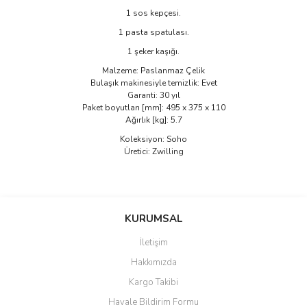
1 sos kepçesi.
1 pasta spatulası.
1 şeker kaşığı.
Malzeme: Paslanmaz Çelik
Bulaşık makinesiyle temizlik: Evet
Garanti: 30 yıl
Paket boyutları [mm]: 495 x 375 x 110
Ağırlık [kg]: 5.7
Koleksiyon: Soho
Üretici: Zwilling
Bu ürünün fiyat bilgisi, resim, ürün açıklamalarında ve diğer
konularda yetersiz gördüğünüz noktaları öneri formunu kullanarak
Bu ürüne ilk yorumu siz yapın!
KURUMSAL
tarafımıza iletebilirsiniz.
Görüş ve önerileriniz için teşekkür ederiz.
İletişim
Yorum Yaz
Hakkımızda
Ürün resmi kalitesiz, bozuk veya görüntülenemiyor.
Kargo Takibi
Ürün açıklamasında eksik bilgiler bulunuyor.
Havale Bildirim Formu
Ürün bilgilerinde hatalar bulunuyor.