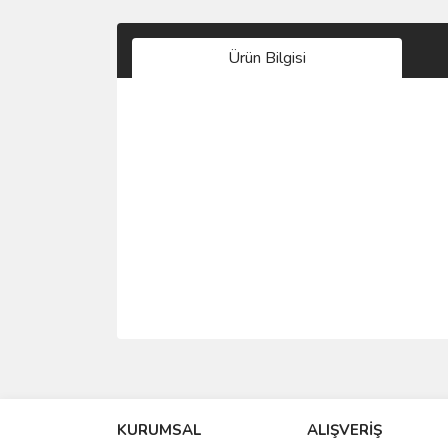
Ürün Bilgisi
Bu ürünün fiyat bilgisi, resim, ürün açıklamalarında 
Görüş ve önerileriniz için teşekkür ederiz.
KURUMSAL
ALIŞVERİŞ
Ürün resmi kalitesiz, bozuk veya görüntülenemiyo