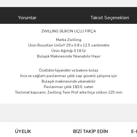
Yorumlar
Taksit Seçenekleri
ZWILLING SİLİKON UÇLU FIRÇA
Marka Zwilling
Ürün Boyutları UxGxY 29 x 0.8 x 12.5 santimetre
Ürün Ağırlığı 0.18 Gr
Bulaşık Makinesinde Yıkanabilir Hayır
Özellikle hijyeniktir ve bakımı kolay
İnce ve sağlam paslanmaz çelik sap güvenli çalışma için
Bulaşık makinesinde yıkanabilir
Paslanmaz çelik 18/10, saten
Teslimat kapsamı: Zwilling Twin Prof arka fırça silikon 225 mm
ve diğer konularda yetersiz gördüğünüz noktaları öneri formunu kullanarak taraf
Bu ürüne ilk yorumu siz yapın!
ÜYELİK
BİZİ TAKİP EDİN
E-
r.