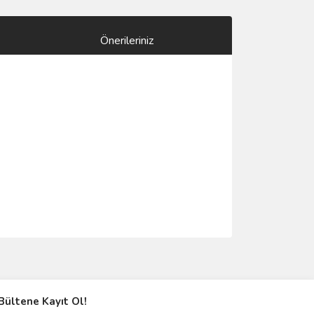
Önerileriniz
ımıza iletebilirsiniz.
Bültene Kayıt Ol!