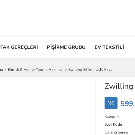
FAK GEREÇLERİ
PİŞİRME GRUBU
EV TEKSTİLİ
ma
Ekmek & Hamur Yapma Makinesi
Zwilling Silikon Uçlu Fırça
Zwilling 
599
%0
Kategori
Stok Kodu
Garanti Süresi