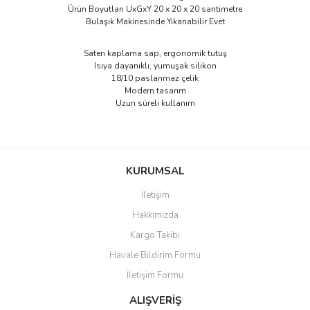
Ürün Boyutları UxGxY 20 x 20 x 20 santimetre
Bulaşık Makinesinde Yıkanabilir Evet
Saten kaplama sap, ergonomik tutuş
Isıya dayanıklı, yumuşak silikon
18/10 paslanmaz çelik
Modern tasarım
Uzun süreli kullanım
Bu ürünün fiyat bilgisi, resim, ürün açıklamalarında ve diğer
konularda yetersiz gördüğünüz noktaları öneri formunu kullanarak
Bu ürüne ilk yorumu siz yapın!
KURUMSAL
tarafımıza iletebilirsiniz.
Görüş ve önerileriniz için teşekkür ederiz.
İletişim
Yorum Yaz
Hakkımızda
Ürün resmi kalitesiz, bozuk veya görüntülenemiyor.
Kargo Takibi
Ürün açıklamasında eksik bilgiler bulunuyor.
Havale Bildirim Formu
Ürün bilgilerinde hatalar bulunuyor.
İletişim Formu
Ürün fiyatı diğer sitelerden daha pahalı.
Bu ürüne benzer farklı alternatifler olmalı.
ALIŞVERİŞ