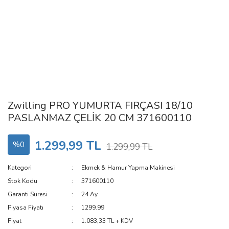
Zwilling PRO YUMURTA FIRÇASI 18/10
PASLANMAZ ÇELİK 20 CM 371600110
1.299,99 TL
%0
1.299,99 TL
Kategori
Ekmek & Hamur Yapma Makinesi
Stok Kodu
371600110
Garanti Süresi
24 Ay
Piyasa Fiyatı
1299.99
Fiyat
1.083,33 TL + KDV