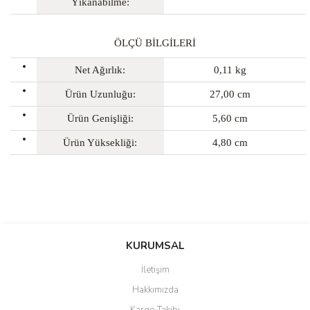
Yıkanabilme:
ÖLÇÜ BİLGİLERİ
Net Ağırlık:
0,11 kg
Ürün Uzunluğu:
27,00 cm
Ürün Genişliği:
5,60 cm
Ürün Yüksekliği:
4,80 cm
Bu ürünün fiyat bilgisi, resim, ürün açıklamalarında ve diğer
konularda yetersiz gördüğünüz noktaları öneri formunu kullanarak
Bu ürüne ilk yorumu siz yapın!
KURUMSAL
tarafımıza iletebilirsiniz.
Görüş ve önerileriniz için teşekkür ederiz.
İletişim
Yorum Yaz
Hakkımızda
Ürün resmi kalitesiz, bozuk veya görüntülenemiyor.