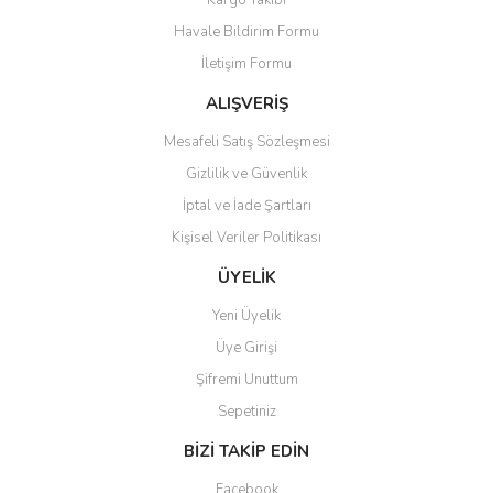
Kargo Takibi
Ürün açıklamasında eksik bilgiler bulunuyor.
Havale Bildirim Formu
Ürün bilgilerinde hatalar bulunuyor.
İletişim Formu
Ürün fiyatı diğer sitelerden daha pahalı.
Bu ürüne benzer farklı alternatifler olmalı.
ALIŞVERİŞ
Mesafeli Satış Sözleşmesi
Gizlilik ve Güvenlik
İptal ve İade Şartları
Kişisel Veriler Politikası
Gönder
ÜYELİK
Yeni Üyelik
Üye Girişi
Şifremi Unuttum
Sepetiniz
BİZİ TAKİP EDİN
Facebook