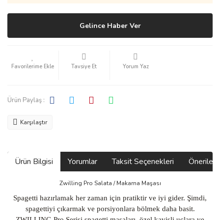
Gelince Haber Ver
Tavsiye Et
Yorum Yaz
Ürün Paylaş :
Karşılaştır
Ürün Bilgisi
Yorumlar
Taksit Seçenekleri
Önerilerin
Zwilling Pro Salata / Makarna Maşası
Spagetti hazırlamak her zaman için pratiktir ve iyi gider. Şimdi,
spagettiyi çıkarmak ve porsiyonlara bölmek daha basit.
ZWILLING Pro Serisi spagetti maşaları, özel kavisli uçlara ve