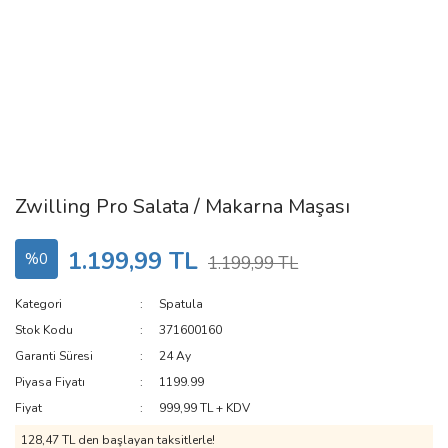
Zwilling Pro Salata / Makarna Maşası
1.199,99 TL
%0
1.199,99 TL
Kategori
Spatula
Stok Kodu
371600160
Garanti Süresi
24 Ay
Piyasa Fiyatı
1199.99
Fiyat
999,99 TL + KDV
128,47 TL den başlayan taksitlerle!