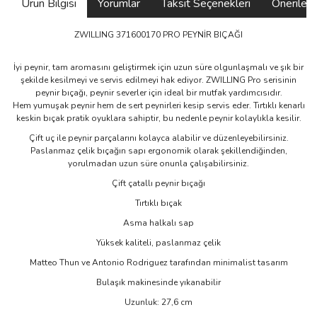
Ürün Bilgisi
Yorumlar
Taksit Seçenekleri
Önerilerin
ZWILLING 371600170 PRO PEYNİR BIÇAĞI
İyi peynir, tam aromasını geliştirmek için uzun süre olgunlaşmalı ve şık bir
şekilde kesilmeyi ve servis edilmeyi hak ediyor. ZWILLING Pro serisinin
peynir bıçağı, peynir severler için ideal bir mutfak yardımcısıdır.
Hem yumuşak peynir hem de sert peynirleri kesip servis eder. Tırtıklı kenarlı
keskin bıçak pratik oyuklara sahiptir, bu nedenle peynir kolaylıkla kesilir.
Çift uç ile peynir parçalarını kolayca alabilir ve düzenleyebilirsiniz.
Paslanmaz çelik bıçağın sapı ergonomik olarak şekillendiğinden,
yorulmadan uzun süre onunla çalışabilirsiniz.
Çift çatallı peynir bıçağı
Tırtıklı bıçak
Asma halkalı sap
Yüksek kaliteli, paslanmaz çelik
Matteo Thun ve Antonio Rodriguez tarafından minimalist tasarım
Bulaşık makinesinde yıkanabilir
Uzunluk: 27,6 cm