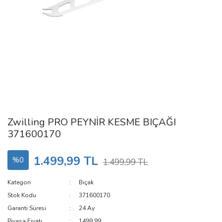
Zwilling PRO PEYNİR KESME BIÇAĞI
371600170
1.499,99 TL
%0
1.499,99 TL
Kategori
Bıçak
Stok Kodu
371600170
Garanti Süresi
24 Ay
Piyasa Fiyatı
1499.99