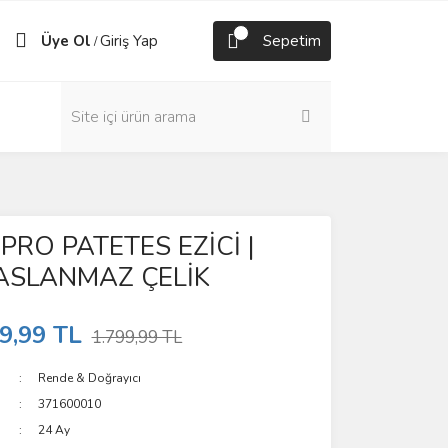
Üye Ol
Giriş Yap
Sepetim
/
g PRO PATETES EZİCİ |
PASLANMAZ ÇELİK
9,99 TL
1.799,99 TL
Rende & Doğrayıcı
371600010
24 Ay