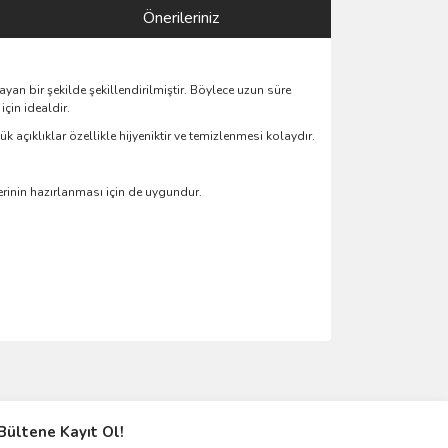
Önerileriniz
ayan bir şekilde şekillendirilmiştir. Böylece uzun süre
çin idealdir.
 açıklıklar özellikle hijyeniktir ve temizlenmesi kolaydır.
lerinin hazırlanması için de uygundur.
ımıza iletebilirsiniz.
Bültene Kayıt Ol!