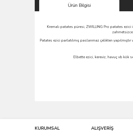
Ürün Bilgisi
Kremalı patates püresi, ZWILLING Pro patates ezici ile
zahmetsizce 
Patates ezici parlatılmış paslanmaz çelikten yapılmıştır v
Elbette ezici, kereviz, havuç vb kök 
Bu ürünün fiyat bilgisi, resim, ürün açıklamalarında 
Görüş ve önerileriniz için teşekkür ederiz.
KURUMSAL
ALIŞVERİŞ
Ürün resmi kalitesiz, bozuk veya görüntülenemiyo