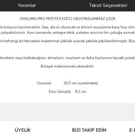
Yorumlar
Taksit Seçenekleri
ZWILLING PRO PATETES EZİCİ | 18/10 PASLANMAZ ÇELİK
 kolayca hazırlanabilir. Sap, ele iyi oturacak ve elinizin avuçlarına karşı hoş olm
çalışabilirsiniz. Aynı zamanda, entegre delik, patates ezicisini bir çubuğa asmak i
e herhangi bir tencereye mükemmel şekilde uyacak şekilde şekillendirilmiştir. Büyük
sebzelerin veya balkabağının, elmaların, muzların ve daha fazlasının lezzetli püre
Bulaşık makinesinde yıkanabilir.
Uzunluk: 30.5 cm (santimetre)
Ezici Genişlik: 8.2 cm
ve diğer konularda yetersiz gördüğünüz noktaları öneri formunu kullanarak taraf
Bu ürüne ilk yorumu siz yapın!
ÜYELİK
BİZİ TAKİP EDİN
E-
r.