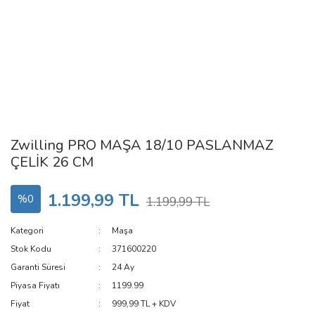
Zwilling PRO MAŞA 18/10 PASLANMAZ
ÇELİK 26 CM
1.199,99 TL
%0
1.199,99 TL
Kategori
Maşa
Stok Kodu
371600220
Garanti Süresi
24 Ay
Piyasa Fiyatı
1199.99
Fiyat
999,99 TL + KDV