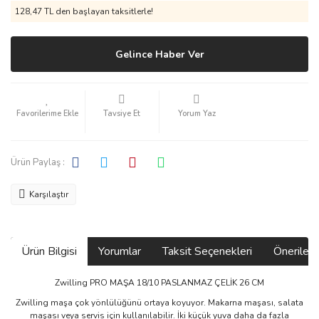
128,47 TL den başlayan taksitlerle!
Gelince Haber Ver
Tavsiye Et
Yorum Yaz
Ürün Paylaş :
Karşılaştır
Ürün Bilgisi
Yorumlar
Taksit Seçenekleri
Önerilerin
Zwilling PRO MAŞA 18/10 PASLANMAZ ÇELİK 26 CM
Zwilling maşa çok yönlülüğünü ortaya koyuyor. Makarna maşası, salata
maşası veya servis için kullanılabilir. İki küçük yuva daha da fazla