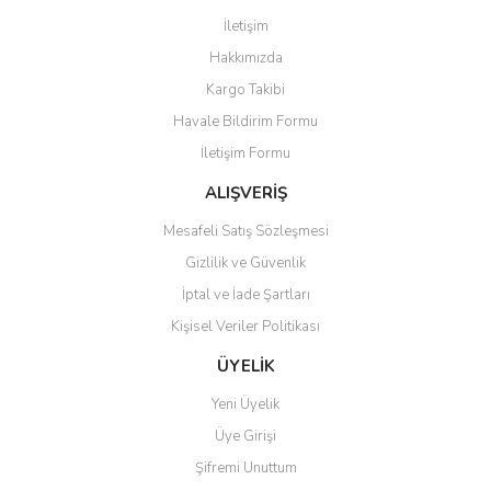
Görüş ve önerileriniz için teşekkür ederiz.
İletişim
Yorum Yaz
Hakkımızda
Ürün resmi kalitesiz, bozuk veya görüntülenemiyor.
Kargo Takibi
Ürün açıklamasında eksik bilgiler bulunuyor.
Havale Bildirim Formu
Ürün bilgilerinde hatalar bulunuyor.
İletişim Formu
Ürün fiyatı diğer sitelerden daha pahalı.
Bu ürüne benzer farklı alternatifler olmalı.
ALIŞVERİŞ
Mesafeli Satış Sözleşmesi
Gizlilik ve Güvenlik
İptal ve İade Şartları
Kişisel Veriler Politikası
Gönder
ÜYELİK
Yeni Üyelik
Üye Girişi
Şifremi Unuttum