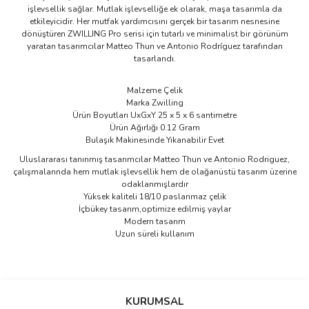
işlevsellik sağlar. Mutlak işlevselliğe ek olarak, maşa tasarımla da
etkileyicidir. Her mutfak yardımcısını gerçek bir tasarım nesnesine
dönüştüren ZWILLING Pro serisi için tutarlı ve minimalist bir görünüm
yaratan tasarımcılar Matteo Thun ve Antonio Rodríguez tarafından
tasarlandı.
Malzeme Çelik
Marka Zwilling
Ürün Boyutları UxGxY 25 x 5 x 6 santimetre
Ürün Ağırlığı 0.12 Gram
Bulaşık Makinesinde Yıkanabilir Evet
Uluslararası tanınmış tasarımcılar Matteo Thun ve Antonio Rodriguez,
çalışmalarında hem mutlak işlevsellik hem de olağanüstü tasarım üzerine
odaklanmışlardır
Yüksek kaliteli 18/10 paslanmaz çelik
İçbükey tasarım,optimize edilmiş yaylar
Modern tasarım
Uzun süreli kullanım
Bu ürünün fiyat bilgisi, resim, ürün açıklamalarında ve diğer
konularda yetersiz gördüğünüz noktaları öneri formunu kullanarak
Bu ürüne ilk yorumu siz yapın!
KURUMSAL
tarafımıza iletebilirsiniz.