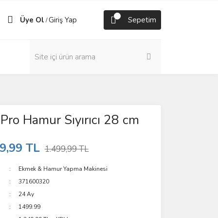
Üye Ol
Giriş Yap
Sepetim
/
 Pro Hamur Sıyırıcı 28 cm
9,99 TL
1.499,99 TL
Ekmek & Hamur Yapma Makinesi
371600320
24 Ay
1499.99