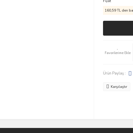
Fiyat
160,59 TL den baş
Ürün Paylaş :
Karşılaştır