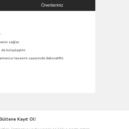
Önerileriniz
.
enizi sağlar.
a kolaylaştırır.
zamansız tasarımı sayesinde dekoratiftir.
ımıza iletebilirsiniz.
Bültene Kayıt Ol!