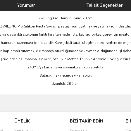
Yorumlar
Taksit Seçenekleri
Zwilling Pro Hamur Sıyırıcı 28 cm
ZWILLING Pro Silikon Pasta Sıyırıcı, pastayı yumuşatmak ve yaymak için idealdir.
Isıya dayanıklı silikonun farklı tarafları nedeniyle, kazıyıcı birkaç görev için idealdir
, hamurun kazınması için idealdir. Kare şekilli taraf, ulaşılması zor yerlere de erişm
n kaplamalı tutamak, ele rahatça oturduğundan ve kaymaz olduğundan işi daha d
k şeridinden asılmasına izin verir, özellikle Matteo Thun ve Antonio Rodriguez'in 
240 ° C'ye kadar ısıya dayanıklı silikon spatula
Bulaşık makinesinde yıkanabilir.
Uzunluk: 28,5 cm
ve diğer konularda yetersiz gördüğünüz noktaları öneri formunu kullanarak taraf
Bu ürüne ilk yorumu siz yapın!
ÜYELİK
BİZİ TAKİP EDİN
E-
r.
Yorum Yaz