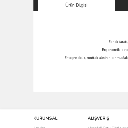
Ürün Bilgisi
Esnek tarafı
Ergonomik, sate
Entegre delik, mutfak aletinin bir mutfa
Bu ürünün fiyat bilgisi, resim, ürün açıklamalarında 
Görüş ve önerileriniz için teşekkür ederiz.
KURUMSAL
ALIŞVERİŞ
Ürün resmi kalitesiz, bozuk veya görüntülenemiyo
Ürün açıklamasında eksik bilgiler bulunuyor.