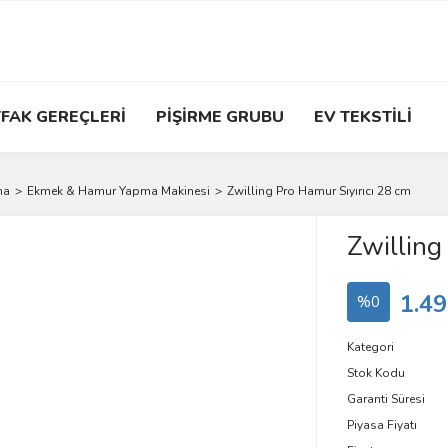
FAK GEREÇLERİ
PİŞİRME GRUBU
EV TEKSTİLİ
ma
Ekmek & Hamur Yapma Makinesi
Zwilling Pro Hamur Sıyırıcı 28 cm
Zwilling
1.49
%0
Kategori
Stok Kodu
Garanti Süresi
Piyasa Fiyatı