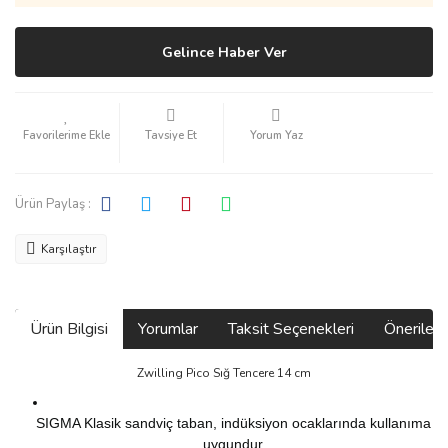
Gelince Haber Ver
Tavsiye Et
Yorum Yaz
Ürün Paylaş :
Karşılaştır
Ürün Bilgisi
Yorumlar
Taksit Seçenekleri
Önerilerin
Zwilling Pico Sığ Tencere 14 cm
SIGMA Klasik sandviç taban, indüksiyon ocaklarında kullanıma
uygundur