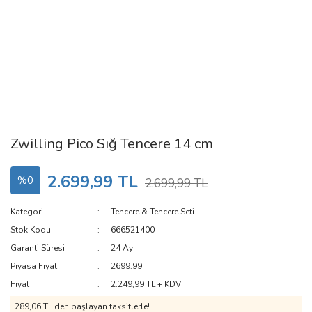
Zwilling Pico Sığ Tencere 14 cm
2.699,99 TL
%0
2.699,99 TL
Kategori
Tencere & Tencere Seti
Stok Kodu
666521400
Garanti Süresi
24 Ay
Piyasa Fiyatı
2699.99
Fiyat
2.249,99 TL + KDV
289,06 TL den başlayan taksitlerle!