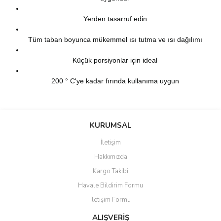
Yerden tasarruf edin
Tüm taban boyunca mükemmel ısı tutma ve ısı dağılımı
Küçük porsiyonlar için ideal
200 ° C'ye kadar fırında kullanıma uygun
Bu ürünün fiyat bilgisi, resim, ürün açıklamalarında ve diğer
konularda yetersiz gördüğünüz noktaları öneri formunu kullanarak
Bu ürüne ilk yorumu siz yapın!
KURUMSAL
tarafımıza iletebilirsiniz.
Görüş ve önerileriniz için teşekkür ederiz.
İletişim
Yorum Yaz
Hakkımızda
Ürün resmi kalitesiz, bozuk veya görüntülenemiyor.
Kargo Takibi
Ürün açıklamasında eksik bilgiler bulunuyor.
Havale Bildirim Formu
Ürün bilgilerinde hatalar bulunuyor.
İletişim Formu
Ürün fiyatı diğer sitelerden daha pahalı.
Bu ürüne benzer farklı alternatifler olmalı.
ALIŞVERİŞ