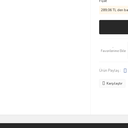
Fiyat
289,06 TL den baş
Ürün Paylaş :
Karşılaştır