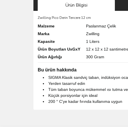
Ürün Bilgisi
Zwilling Pico Derin Tencere 12 cm
Malzeme
Paslanmaz Çelik
Marka
Zwilling
Kapasite
1 Liters
Ürün Boyutları UxGxY
12 x 12 x 12 santimetr
Ürün Ağırlığı
300 Gram
Bu ürün hakkında
SIGMA Klasik sandviç taban, indüksiyon oc
Yerden tasarruf edin
Tüm taban boyunca mükemmel ısı tutma ve ı
Küçük porsiyonlar için ideal
200 ° C'ye kadar fırında kullanıma uygun
Bu ürünün fiyat bilgisi, resim, ürün açıklamalarında 
Görüş ve önerileriniz için teşekkür ederiz.