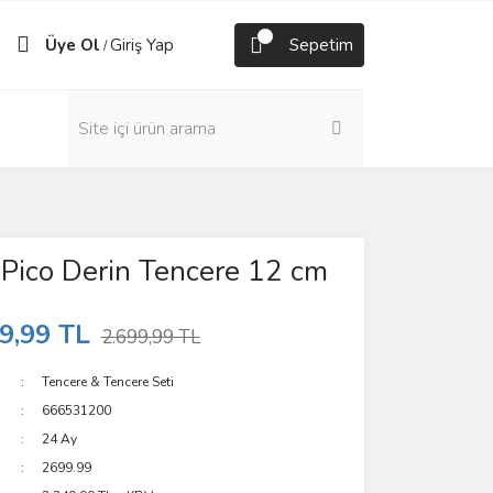
Üye Ol
Giriş Yap
Sepetim
/
 Pico Derin Tencere 12 cm
9,99 TL
2.699,99 TL
Tencere & Tencere Seti
666531200
24 Ay
2699.99