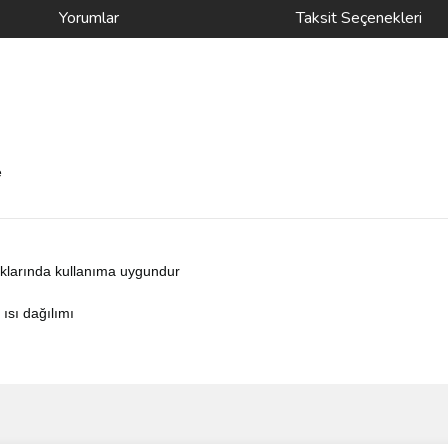
Yorumlar
Taksit Seçenekleri
e
aklarında kullanıma uygundur
sı dağılımı
ve diğer konularda yetersiz gördüğünüz noktaları öneri formunu kullanarak taraf
Bu ürüne ilk yorumu siz yapın!