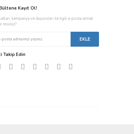
Bültene Kayıt Ol!
satları, kampanya ve duyuruları ile ilgili e-posta almak
er misiniz?
EKLE
zi Takip Edin