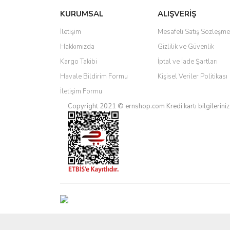
KURUMSAL
ALIŞVERİŞ
Ürün resmi kalitesiz, bozuk veya görüntülenemiyo
Ürün açıklamasında eksik bilgiler bulunuyor.
İletişim
Mesafeli Satış Sözleşme
Ürün bilgilerinde hatalar bulunuyor.
Hakkımızda
Gizlilik ve Güvenlik
Ürün fiyatı diğer sitelerden daha pahalı.
Kargo Takibi
İptal ve İade Şartları
Bu ürüne benzer farklı alternatifler olmalı.
Havale Bildirim Formu
Kişisel Veriler Politikası
İletişim Formu
Copyright 2021 © ernshop.com
Kredi kartı bilgilerin