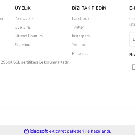
ÜYELİK
BİZİ TAKİP EDİN
E-
r.
Yorum Yaz
si
Yeni Üyelik
Facebook
Fır
ist
Üye Girişi
Twitter
Şifremi Unuttum
Instagram
Sepetiniz
Youtube
Pinterest
Bi
iz 256bit SSL sertifikası ile korunmaktadır.
Gönder
ile
ideasoft
e-