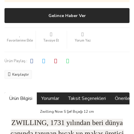
Gelince Haber Ver
Tavsiye Et
Yorum Yaz
Ürün Paylaş :
Karşılaştır
Ürün Bilgisi
Yorumlar
Taksit Seçenekleri
Önerilerin
Zwilling Now S Şef Bıçağı 12 cm
ZWILLING, 1731 yılından beri dünya
çapında tanınan bıçak ve makas üretici