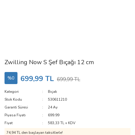
Zwilling Now S Şef Bıçağı 12 cm
699,99 TL
%0
699,99 TL
Kategori
Bıçak
Stok Kodu
530611210
Garanti Süresi
24 Ay
Piyasa Fiyatı
699.99
Fiyat
583,33 TL + KDV
74,94 TL den başlayan taksitlerle!