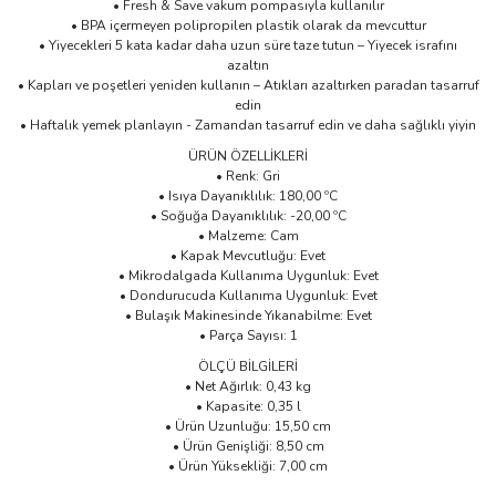
• Fresh & Save vakum pompasıyla kullanılır
• BPA içermeyen polipropilen plastik olarak da mevcuttur
• Yiyecekleri 5 kata kadar daha uzun süre taze tutun – Yiyecek israfını
azaltın
• Kapları ve poşetleri yeniden kullanın – Atıkları azaltırken paradan tasarruf
edin
• Haftalık yemek planlayın - Zamandan tasarruf edin ve daha sağlıklı yiyin
ÜRÜN ÖZELLİKLERİ
• Renk: Gri
• Isıya Dayanıklılık: 180,00 ºC
• Soğuğa Dayanıklılık: -20,00 ºC
• Malzeme: Cam
• Kapak Mevcutluğu: Evet
• Mikrodalgada Kullanıma Uygunluk: Evet
• Dondurucuda Kullanıma Uygunluk: Evet
• Bulaşık Makinesinde Yıkanabilme: Evet
• Parça Sayısı: 1
ÖLÇÜ BİLGİLERİ
• Net Ağırlık: 0,43 kg
• Kapasite: 0,35 l
• Ürün Uzunluğu: 15,50 cm
• Ürün Genişliği: 8,50 cm
• Ürün Yüksekliği: 7,00 cm