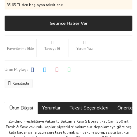
85,65 TL den başlayan taksitlerle!
Gelince Haber Ver
Tavsiye Et
Yorum Yaz
Ürün Paylaş :
Karşılaştır
Ürün Bilgisi
Yorumlar
Taksit Seçenekleri
Önerilerin
Zwilling Fresh&Save Vakumlu Saklama Kabı S Borasilikat Cam 350 ml
Fresh & Save vakumlu kaplar, yiyecekleri vakumsuz depolamaya göre beş
kata kadar daha uzun süre taze tutmak için vakum pompasıyla birlikte