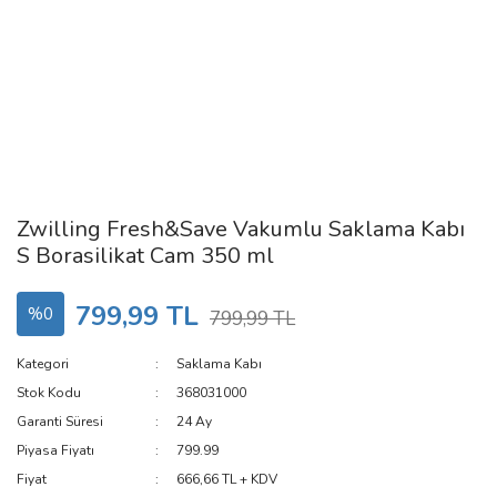
Zwilling Fresh&Save Vakumlu Saklama Kabı
S Borasilikat Cam 350 ml
799,99 TL
%0
799,99 TL
Kategori
Saklama Kabı
Stok Kodu
368031000
Garanti Süresi
24 Ay
Piyasa Fiyatı
799.99
Fiyat
666,66 TL + KDV