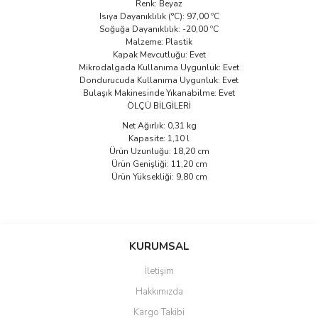
Renk: Beyaz
Isıya Dayanıklılık (°C): 97,00 ºC
Soğuğa Dayanıklılık: -20,00 ºC
Malzeme: Plastik
Kapak Mevcutluğu: Evet
Mikrodalgada Kullanıma Uygunluk: Evet
Dondurucuda Kullanıma Uygunluk: Evet
Bulaşık Makinesinde Yıkanabilme: Evet
ÖLÇÜ BİLGİLERİ
Net Ağırlık: 0,31 kg
Kapasite: 1,10 l
Ürün Uzunluğu: 18,20 cm
Ürün Genişliği: 11,20 cm
Ürün Yüksekliği: 9,80 cm
Bu ürünün fiyat bilgisi, resim, ürün açıklamalarında ve diğer
konularda yetersiz gördüğünüz noktaları öneri formunu kullanarak
Bu ürüne ilk yorumu siz yapın!
KURUMSAL
tarafımıza iletebilirsiniz.
Görüş ve önerileriniz için teşekkür ederiz.
İletişim
Yorum Yaz
Hakkımızda
Ürün resmi kalitesiz, bozuk veya görüntülenemiyor.
Kargo Takibi
Ürün açıklamasında eksik bilgiler bulunuyor.