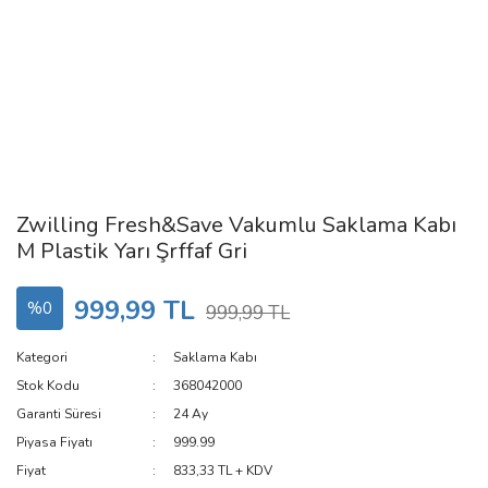
Zwilling Fresh&Save Vakumlu Saklama Kabı
M Plastik Yarı Şrffaf Gri
999,99 TL
%0
999,99 TL
Kategori
Saklama Kabı
Stok Kodu
368042000
Garanti Süresi
24 Ay
Piyasa Fiyatı
999.99
Fiyat
833,33 TL + KDV