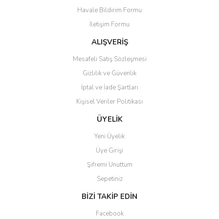
Havale Bildirim Formu
Ürün bilgilerinde hatalar bulunuyor.
İletişim Formu
Ürün fiyatı diğer sitelerden daha pahalı.
Bu ürüne benzer farklı alternatifler olmalı.
ALIŞVERİŞ
Mesafeli Satış Sözleşmesi
Gizlilik ve Güvenlik
İptal ve İade Şartları
Kişisel Veriler Politikası
Gönder
ÜYELİK
Yeni Üyelik
Üye Girişi
Şifremi Unuttum
Sepetiniz
BİZİ TAKİP EDİN
Facebook