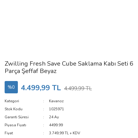
Zwilling Fresh Save Cube Saklama Kabı Seti 6
Parça Şeffaf Beyaz
4.499,99 TL
%0
4.499,99 TL
Kategori
Kavanoz
Stok Kodu
1025971
Garanti Süresi
24 Ay
Piyasa Fiyatı
4499.99
Fiyat
3.749,99 TL + KDV