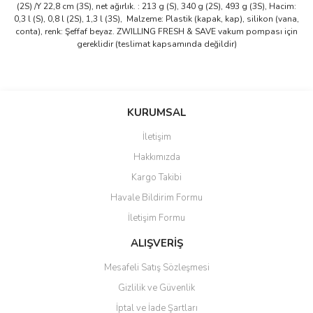
(2S) /Y 22,8 cm (3S), net ağırlık. : 213 g (S), 340 g (2S), 493 g (3S), Hacim:
0,3 l (S), 0,8 l (2S), 1,3 l (3S), Malzeme: Plastik (kapak, kap), silikon (vana,
conta), renk: Şeffaf beyaz. ZWILLING FRESH & SAVE vakum pompası için
gereklidir (teslimat kapsamında değildir)
Bu ürünün fiyat bilgisi, resim, ürün açıklamalarında ve diğer
konularda yetersiz gördüğünüz noktaları öneri formunu kullanarak
Bu ürüne ilk yorumu siz yapın!
KURUMSAL
tarafımıza iletebilirsiniz.
Görüş ve önerileriniz için teşekkür ederiz.
İletişim
Yorum Yaz
Hakkımızda
Ürün resmi kalitesiz, bozuk veya görüntülenemiyor.
Kargo Takibi
Ürün açıklamasında eksik bilgiler bulunuyor.
Havale Bildirim Formu
Ürün bilgilerinde hatalar bulunuyor.
İletişim Formu
Ürün fiyatı diğer sitelerden daha pahalı.
Bu ürüne benzer farklı alternatifler olmalı.
ALIŞVERİŞ
Mesafeli Satış Sözleşmesi
Gizlilik ve Güvenlik
İptal ve İade Şartları