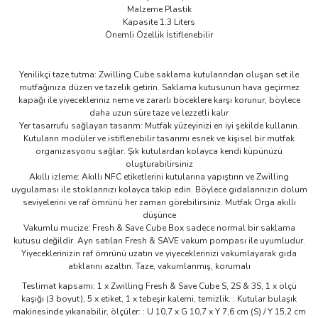
Malzeme Plastik
Kapasite 1.3 Liters
Önemli Özellik İstiflenebilir
Yenilikçi taze tutma: Zwilling Cube saklama kutularından oluşan set ile
mutfağınıza düzen ve tazelik getirin. Saklama kutusunun hava geçirmez
kapağı ile yiyecekleriniz neme ve zararlı böceklere karşı korunur, böylece
daha uzun süre taze ve lezzetli kalır
Yer tasarrufu sağlayan tasarım: Mutfak yüzeyinizi en iyi şekilde kullanın.
Kutuların modüler ve istiflenebilir tasarımı esnek ve kişisel bir mutfak
organizasyonu sağlar. Şık kutulardan kolayca kendi küpünüzü
oluşturabilirsiniz
Akıllı izleme: Akıllı NFC etiketlerini kutularına yapıştırın ve Zwilling
uygulaması ile stoklarınızı kolayca takip edin. Böylece gıdalarınızın dolum
seviyelerini ve raf ömrünü her zaman görebilirsiniz. Mutfak Orga akıllı
düşünce
Vakumlu mucize: Fresh & Save Cube Box sadece normal bir saklama
kutusu değildir. Ayrı satılan Fresh & SAVE vakum pompası ile uyumludur.
Yiyeceklerinizin raf ömrünü uzatın ve yiyeceklerinizi vakumlayarak gıda
atıklarını azaltın. Taze, vakumlanmış, korumalı
Teslimat kapsamı: 1 x Zwilling Fresh & Save Cube S, 2S & 3S, 1 x ölçü
kaşığı (3 boyut), 5 x etiket, 1 x tebeşir kalemi, temizlik. : Kutular bulaşık
makinesinde yıkanabilir, ölçüler: : U 10,7 x G 10,7 x Y 7,6 cm (S) / Y 15,2 cm