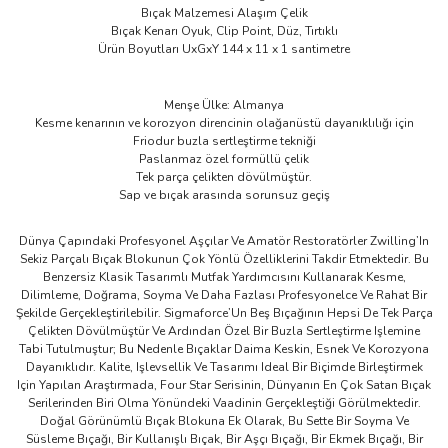
Bıçak Malzemesi Alaşım Çelik
Bıçak Kenarı Oyuk, Clip Point, Düz, Tırtıklı
Ürün Boyutları UxGxY 144 x 11 x 1 santimetre
Menşe Ülke: Almanya
Kesme kenarının ve korozyon direncinin olağanüstü dayanıklılığı için
Friodur buzla sertleştirme tekniği
Paslanmaz özel formüllü çelik
Tek parça çelikten dövülmüştür.
Sap ve bıçak arasında sorunsuz geçiş
Dünya Çapındaki Profesyonel Aşçılar Ve Amatör Restoratörler Zwilling’In
Sekiz Parçalı Bıçak Blokunun Çok Yönlü Özelliklerini Takdir Etmektedir. Bu
Benzersiz Klasik Tasarımlı Mutfak Yardımcısını Kullanarak Kesme,
Dilimleme, Doğrama, Soyma Ve Daha Fazlası Profesyonelce Ve Rahat Bir
Şekilde Gerçekleştirilebilir. Sigmaforce’Un Beş Bıçağının Hepsi De Tek Parça
Çelikten Dövülmüştür Ve Ardından Özel Bir Buzla Sertleştirme Işlemine
Tabi Tutulmuştur; Bu Nedenle Bıçaklar Daima Keskin, Esnek Ve Korozyona
Dayanıklıdır. Kalite, Işlevsellik Ve Tasarımı Ideal Bir Biçimde Birleştirmek
Için Yapılan Araştırmada, Four Star Serisinin, Dünyanın En Çok Satan Bıçak
Serilerinden Biri Olma Yönündeki Vaadinin Gerçekleştiği Görülmektedir.
Doğal Görünümlü Bıçak Blokuna Ek Olarak, Bu Sette Bir Soyma Ve
Süsleme Bıçağı, Bir Kullanışlı Bıçak, Bir Aşçı Bıçağı, Bir Ekmek Bıçağı, Bir