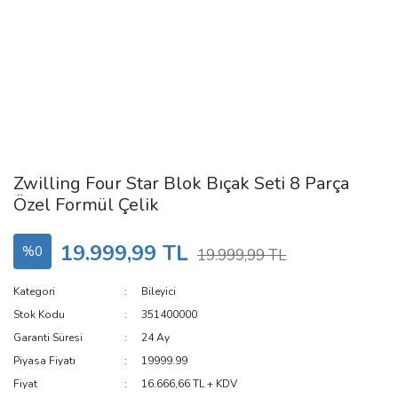
Zwilling Four Star Blok Bıçak Seti 8 Parça
Özel Formül Çelik
19.999,99 TL
%0
19.999,99 TL
Kategori
Bileyici
Stok Kodu
351400000
Garanti Süresi
24 Ay
Piyasa Fiyatı
19999.99
Fiyat
16.666,66 TL + KDV