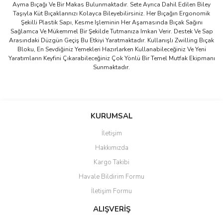
Ayma Bıçağı Ve Bir Makas Bulunmaktadır. Sete Ayrıca Dahil Edilen Biley
Taşıyla Küt Bıçaklarınızı Kolayca Bileyebilirsiniz. Her Bıçağın Ergonomik
Şekilli Plastik Sapı, Kesme Işleminin Her Aşamasında Bıçak Sağını
Sağlamca Ve Mükemmel Bir Şekilde Tutmanıza Imkan Verir. Destek Ve Sap
Arasındaki Düzgün Geçiş Bu Etkiyi Yaratmaktadır. Kullanışlı Zwilling Bıçak
Bloku, En Sevdiğiniz Yemekleri Hazırlarken Kullanabileceğiniz Ve Yeni
Yaratımların Keyfini Çıkarabileceğiniz Çok Yönlü Bir Temel Mutfak Ekipmanı
Sunmaktadır.
Bu ürünün fiyat bilgisi, resim, ürün açıklamalarında ve diğer
konularda yetersiz gördüğünüz noktaları öneri formunu kullanarak
Bu ürüne ilk yorumu siz yapın!
KURUMSAL
tarafımıza iletebilirsiniz.
Görüş ve önerileriniz için teşekkür ederiz.
İletişim
Yorum Yaz
Hakkımızda
Ürün resmi kalitesiz, bozuk veya görüntülenemiyor.
Kargo Takibi
Ürün açıklamasında eksik bilgiler bulunuyor.
Havale Bildirim Formu
Ürün bilgilerinde hatalar bulunuyor.
İletişim Formu
Ürün fiyatı diğer sitelerden daha pahalı.
Bu ürüne benzer farklı alternatifler olmalı.
ALIŞVERİŞ