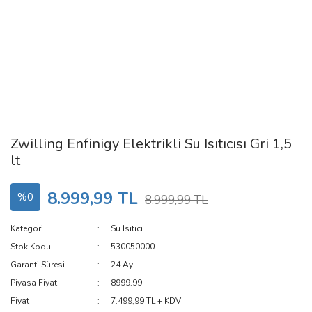
Zwilling Enfinigy Elektrikli Su Isıtıcısı Gri 1,5
lt
8.999,99 TL
%0
8.999,99 TL
Kategori
Su Isıtıcı
Stok Kodu
530050000
Garanti Süresi
24 Ay
Piyasa Fiyatı
8999.99
Fiyat
7.499,99 TL + KDV