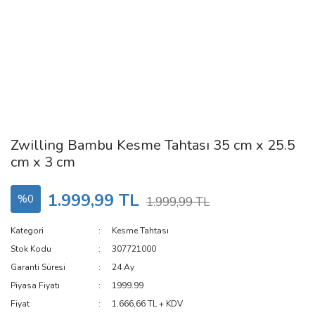
Zwilling Bambu Kesme Tahtası 35 cm x 25.5
cm x 3 cm
1.999,99 TL
%0
1.999,99 TL
Kategori
Kesme Tahtası
Stok Kodu
307721000
Garanti Süresi
24 Ay
Piyasa Fiyatı
1999.99
Fiyat
1.666,66 TL + KDV