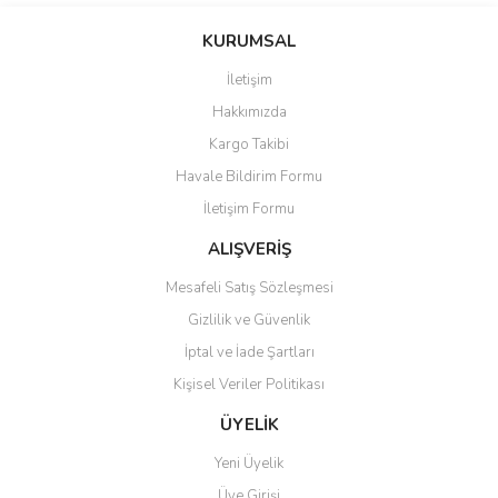
konularda yetersiz gördüğünüz noktaları öneri formunu kullanarak
Bu ürüne ilk yorumu siz yapın!
KURUMSAL
tarafımıza iletebilirsiniz.
Görüş ve önerileriniz için teşekkür ederiz.
İletişim
Yorum Yaz
Hakkımızda
Ürün resmi kalitesiz, bozuk veya görüntülenemiyor.
Kargo Takibi
Ürün açıklamasında eksik bilgiler bulunuyor.
Havale Bildirim Formu
Ürün bilgilerinde hatalar bulunuyor.
İletişim Formu
Ürün fiyatı diğer sitelerden daha pahalı.
Bu ürüne benzer farklı alternatifler olmalı.
ALIŞVERİŞ
Mesafeli Satış Sözleşmesi
Gizlilik ve Güvenlik
İptal ve İade Şartları
Kişisel Veriler Politikası
Gönder
ÜYELİK
Yeni Üyelik
Üye Girişi