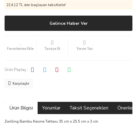
214,12 TL den başlayan taksitlerle!
Gelince Haber Ver
Tavsiye Et
Yorum Yaz
Ürün Paylaş :
Karşılaştır
Ürün Bilgisi
Yorumlar
Taksit Seçenekleri
Önerilerin
Zwilling Bambu Kesme Tahtası 35 cm x 25.5 cm x 3 cm
Bu ürünün fiyat bilgisi, resim, ürün açıklamalarında ve diğer