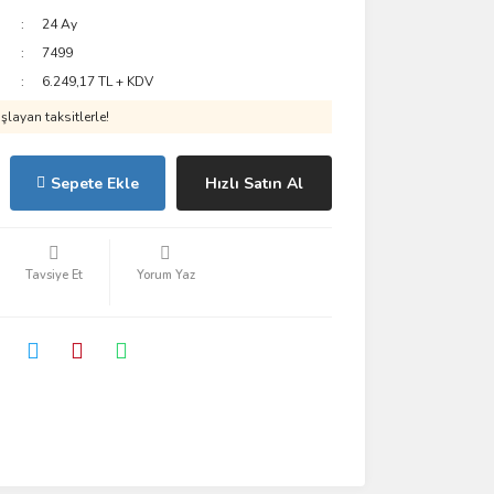
24 Ay
7499
6.249,17 TL + KDV
layan taksitlerle!
Sepete Ekle
Hızlı Satın Al
Tavsiye Et
Yorum Yaz