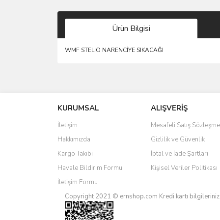
Ürün Bilgisi
WMF STELIO NARENCİYE SIKACAĞI
Bu ürünün fiyat bilgisi, resim, ürün açıklamalarında 
Görüş ve önerileriniz için teşekkür ederiz.
KURUMSAL
ALIŞVERİŞ
Ürün resmi kalitesiz, bozuk veya görüntülenemiyo
Ürün açıklamasında eksik bilgiler bulunuyor.
İletişim
Mesafeli Satış Sözleşme
Ürün bilgilerinde hatalar bulunuyor.
Hakkımızda
Gizlilik ve Güvenlik
Ürün fiyatı diğer sitelerden daha pahalı.
Kargo Takibi
İptal ve İade Şartları
Bu ürüne benzer farklı alternatifler olmalı.
Havale Bildirim Formu
Kişisel Veriler Politikası
İletişim Formu
Copyright 2021 © ernshop.com
Kredi kartı bilgilerin