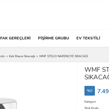
FAK GEREÇLERİ
PİŞİRME GRUBU
EV TEKSTİLİ
ondo
Katı Meyve Sıkacağı
WMF STELIO NARENCİYE SIKACAĞI
WMF ST
SIKACA
7.49
%0
Kategori
Stok Kodu