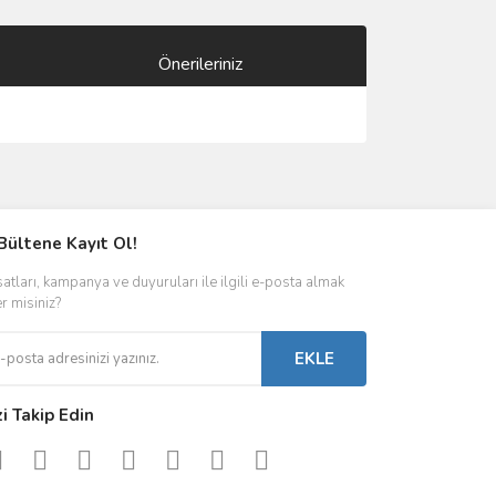
Önerileriniz
ımıza iletebilirsiniz.
Bültene Kayıt Ol!
satları, kampanya ve duyuruları ile ilgili e-posta almak
er misiniz?
EKLE
zi Takip Edin