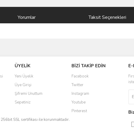
Yorumlar
Taksit Seçenekleri
ve diğer konularda yetersiz gördüğünüz noktaları öneri formunu kullanarak taraf
Bu ürüne ilk yorumu siz yapın!
ÜYELİK
BİZİ TAKİP EDİN
E-
r.
Yorum Yaz
si
Yeni Üyelik
Facebook
Fır
ist
Üye Girişi
Twitter
Şifremi Unuttum
Instagram
Sepetiniz
Youtube
Pinterest
Bi
iz 256bit SSL sertifikası ile korunmaktadır.