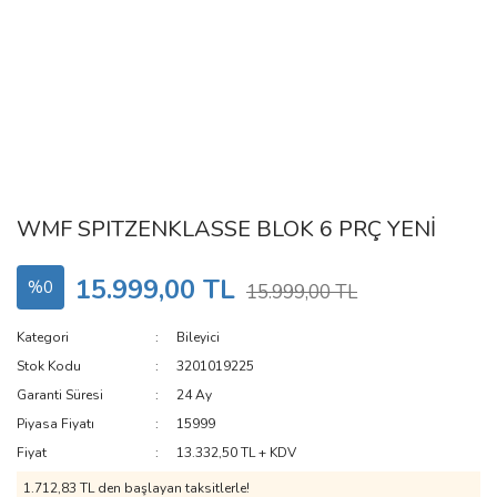
WMF SPITZENKLASSE BLOK 6 PRÇ YENİ
15.999,00 TL
%0
15.999,00 TL
Kategori
Bileyici
Stok Kodu
3201019225
Garanti Süresi
24 Ay
Piyasa Fiyatı
15999
Fiyat
13.332,50 TL + KDV
1.712,83 TL den başlayan taksitlerle!