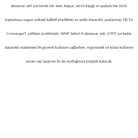
aksesuar seti içerisinde yer alan; kepçe, servis kaşığı ve spatula her türlü
kaplamaya uygun yüksek kaliteli plastikten ve aside dayanıklı, paslanmaz 18/10
Cromargan® çelikten üretilmiştir. WMF Select-it aksesuar seti, 270°C’ye kadar
dayanıklı malzemesi ile güvenli kullanım sağlarken, ergonomik ve kolay kullanım
sunan sap tasarımı ile de mutfağınıza kolaylık katacak.
Bu ürünün fiyat bilgisi, resim, ürün açıklamalarında ve diğer