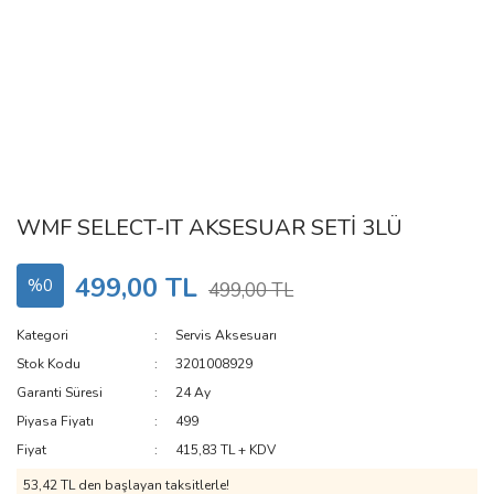
WMF SELECT-IT AKSESUAR SETİ 3LÜ
499,00 TL
%0
499,00 TL
Kategori
Servis Aksesuarı
Stok Kodu
3201008929
Garanti Süresi
24 Ay
Piyasa Fiyatı
499
Fiyat
415,83 TL + KDV
53,42 TL den başlayan taksitlerle!