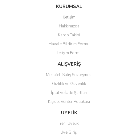
konularda yetersiz gördüğünüz noktaları öneri formunu kullanarak
Bu ürüne ilk yorumu siz yapın!
KURUMSAL
tarafımıza iletebilirsiniz.
Görüş ve önerileriniz için teşekkür ederiz.
İletişim
Yorum Yaz
Hakkımızda
Ürün resmi kalitesiz, bozuk veya görüntülenemiyor.
Kargo Takibi
Ürün açıklamasında eksik bilgiler bulunuyor.
Havale Bildirim Formu
Ürün bilgilerinde hatalar bulunuyor.
İletişim Formu
Ürün fiyatı diğer sitelerden daha pahalı.
Bu ürüne benzer farklı alternatifler olmalı.
ALIŞVERİŞ
Mesafeli Satış Sözleşmesi
Gizlilik ve Güvenlik
İptal ve İade Şartları
Kişisel Veriler Politikası
Gönder
ÜYELİK
Yeni Üyelik
Üye Girişi