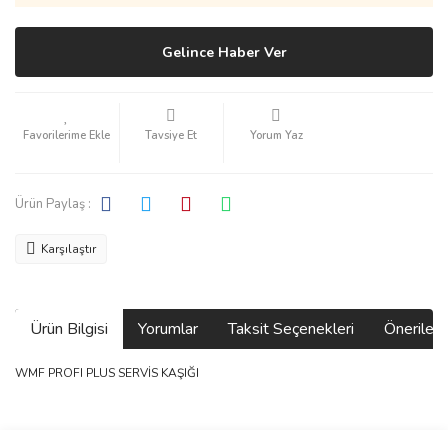
Gelince Haber Ver
Tavsiye Et
Yorum Yaz
Ürün Paylaş :
Karşılaştır
Ürün Bilgisi
Yorumlar
Taksit Seçenekleri
Önerilerin
WMF PROFI PLUS SERVİS KAŞIĞI
Bu ürünün fiyat bilgisi, resim, ürün açıklamalarında ve diğer
konularda yetersiz gördüğünüz noktaları öneri formunu kullanarak