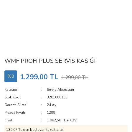
WMF PROFI PLUS SERVİS KAŞIĞI
1.299,00 TL
%0
1.299,00 TL
Kategori
Servis Aksesuarı
Stok Kodu
3201000153
Garanti Süresi
24 Ay
Piyasa Fiyatı
1299
Fiyat
1.082,50 TL + KDV
139,07 TL den başlayan taksitlerle!