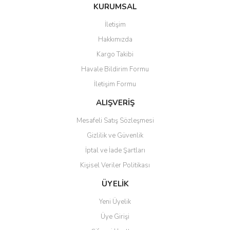
Bu ürüne ilk yorumu siz yapın!
KURUMSAL
tarafımıza iletebilirsiniz.
Görüş ve önerileriniz için teşekkür ederiz.
İletişim
Yorum Yaz
Hakkımızda
Ürün resmi kalitesiz, bozuk veya görüntülenemiyor.
Kargo Takibi
Ürün açıklamasında eksik bilgiler bulunuyor.
Havale Bildirim Formu
Ürün bilgilerinde hatalar bulunuyor.
İletişim Formu
Ürün fiyatı diğer sitelerden daha pahalı.
Bu ürüne benzer farklı alternatifler olmalı.
ALIŞVERİŞ
Mesafeli Satış Sözleşmesi
Gizlilik ve Güvenlik
İptal ve İade Şartları
Kişisel Veriler Politikası
Gönder
ÜYELİK
Yeni Üyelik
Üye Girişi