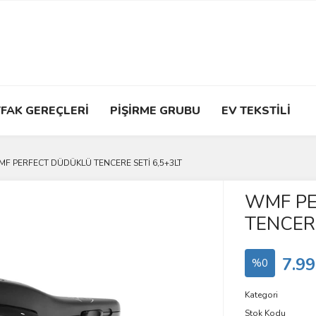
FAK GEREÇLERİ
PİŞİRME GRUBU
EV TEKSTİLİ
F PERFECT DÜDÜKLÜ TENCERE SETİ 6,5+3LT
WMF PE
TENCERE
7.99
%0
Kategori
Stok Kodu