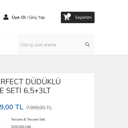
Üye Ol
Giriş Yap
Sepetim
/
RFECT DÜDÜKLÜ
 SETİ 6,5+3LT
9,00 TL
7.999,00 TL
Tencere & Tencere Seti
3201001166