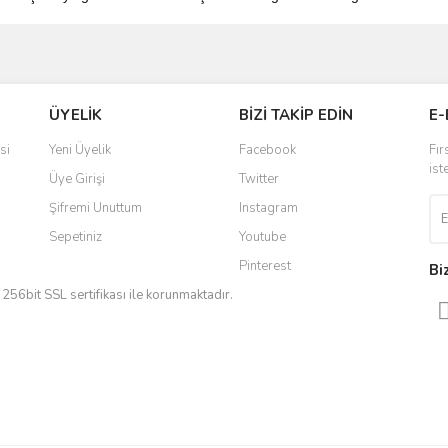
ve diğer konularda yetersiz gördüğünüz noktaları öneri formunu kullanarak taraf
Bu ürüne ilk yorumu siz yapın!
ÜYELİK
BİZİ TAKİP EDİN
E-
r.
Yorum Yaz
si
Yeni Üyelik
Facebook
Fır
ist
Üye Girişi
Twitter
Şifremi Unuttum
Instagram
Sepetiniz
Youtube
Pinterest
Bi
iz 256bit SSL sertifikası ile korunmaktadır.
Gönder