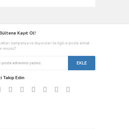
ımıza iletebilirsiniz.
Bültene Kayıt Ol!
satları, kampanya ve duyuruları ile ilgili e-posta almak
er misiniz?
EKLE
zi Takip Edin