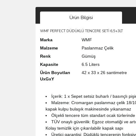
Ürün Bilgisi
WMF PERFECT DÜDÜKLÜ TENCERE SETİ 6,5+3LT
Marka
WMF
Malzeme
Paslanmaz Çelik
Renk
Gümüş
Kapasite
6.5 Liters
Ürün Boyutları
42 x 33 x 26 santimetre
UxGxY
İçerik: 1 x Sepet setsiz buharlı / basınçlı pi
Malzeme: Cromargan paslanmaz çelik 18/10, ci
kapak kulpu bulaşık makinesinde yıkanamaz
Ölçekli tencere tüm standart ocak türlerinde 
TÜV onaylı güvenlik: Egzoz otomatiği ve ar
Kolay temizlik için çıkarılabilir kapak sapı
Üretici garantisi: Düdüklü tencerenin fonksiyo