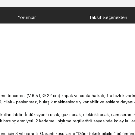
Yorumlar
Taksit Seçenekleri
şirme tenceresi (V 6,5 l, Ø 22 cm) kapak ve conta halkalı, 1 x hızlı kıza
lalı - paslanmaz, bulaşık makinesinde yıkanabilir ve asitlere dayanıklıd
kullanılabilir: İndüksiyonlu ocak, gazlı ocak, elektrikli ocak, cam serami
tık basınç emniyeti. 2 kademeli pişirme regülatörü sayesinde kolay ku
nu için 3 yıl garanti. Garanti koşullarını "Diğer teknik bilgiler" bölümünd