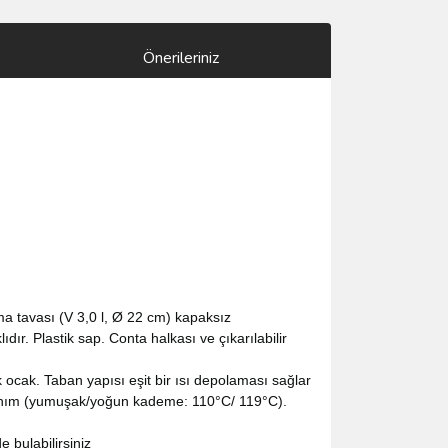
Önerileriniz
rtma tavası (V 3,0 l, Ø 22 cm) kapaksız
ır. Plastik sap. Conta halkası ve çıkarılabilir
k ocak. Taban yapısı eşit bir ısı depolaması sağlar
llanım (yumuşak/yoğun kademe: 110°C/ 119°C).
e bulabilirsiniz