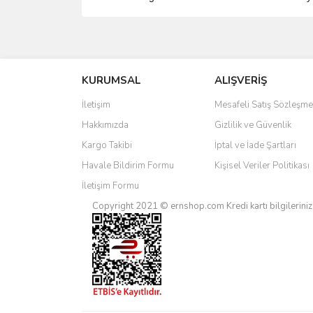
Bu ürünün fiyat bilgisi, resim, ürün açıklamalarında 
Görüş ve önerileriniz için teşekkür ederiz.
KURUMSAL
ALIŞVERİŞ
Ürün resmi kalitesiz, bozuk veya görüntülenemiyo
Ürün açıklamasında eksik bilgiler bulunuyor.
İletişim
Mesafeli Satış Sözleşme
Ürün bilgilerinde hatalar bulunuyor.
Hakkımızda
Gizlilik ve Güvenlik
Ürün fiyatı diğer sitelerden daha pahalı.
Kargo Takibi
İptal ve İade Şartları
Bu ürüne benzer farklı alternatifler olmalı.
Havale Bildirim Formu
Kişisel Veriler Politikası
İletişim Formu
Copyright 2021 © ernshop.com
Kredi kartı bilgilerin