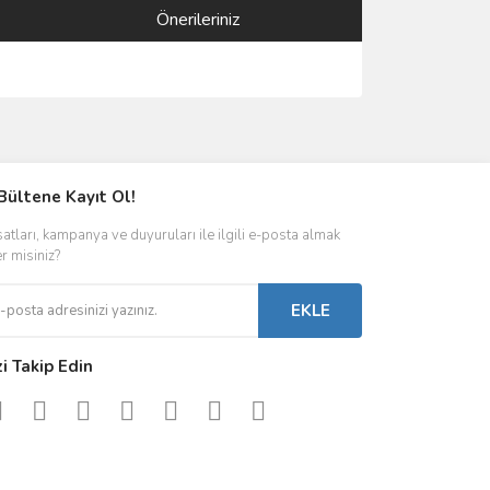
Önerileriniz
ımıza iletebilirsiniz.
Bültene Kayıt Ol!
satları, kampanya ve duyuruları ile ilgili e-posta almak
er misiniz?
EKLE
zi Takip Edin