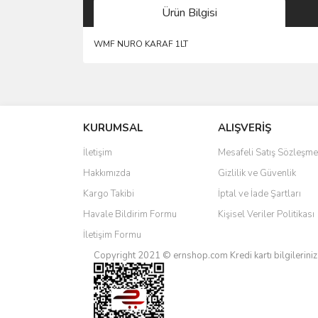
Ürün Bilgisi
WMF NURO KARAF 1LT
Bu ürünün fiyat bilgisi, resim, ürün açıklamalarında 
Görüş ve önerileriniz için teşekkür ederiz.
KURUMSAL
ALIŞVERİŞ
Ürün resmi kalitesiz, bozuk veya görüntülenemiyo
Ürün açıklamasında eksik bilgiler bulunuyor.
İletişim
Mesafeli Satış Sözleşme
Ürün bilgilerinde hatalar bulunuyor.
Hakkımızda
Gizlilik ve Güvenlik
Ürün fiyatı diğer sitelerden daha pahalı.
Kargo Takibi
İptal ve İade Şartları
Bu ürüne benzer farklı alternatifler olmalı.
Havale Bildirim Formu
Kişisel Veriler Politikası
İletişim Formu
Copyright 2021 © ernshop.com
Kredi kartı bilgilerin