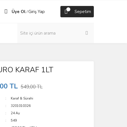
Üye Ol
Giriş Yap
Sepetim
/
RO KARAF 1LT
,00 TL
549,00 TL
Karaf & Sürahi
3201010326
24 Ay
549