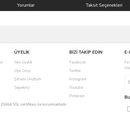
Yorumlar
Taksit Seçenekleri
ve diğer konularda yetersiz gördüğünüz noktaları öneri formunu kullanarak taraf
Bu ürüne ilk yorumu siz yapın!
ÜYELİK
BİZİ TAKİP EDİN
E-
r.
Yorum Yaz
si
Yeni Üyelik
Facebook
Fır
ist
Üye Girişi
Twitter
Şifremi Unuttum
Instagram
Sepetiniz
Youtube
Pinterest
Bi
iz 256bit SSL sertifikası ile korunmaktadır.
Gönder