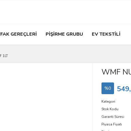
FAK GEREÇLERİ
PİŞİRME GRUBU
EV TEKSTİLİ
 1LT
WMF NU
549
%0
Kategori
Stok Kodu
Garanti Süresi
Piyasa Fiyatı