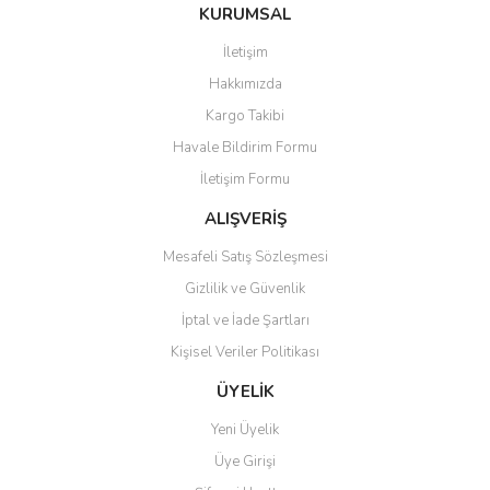
Bu ürüne ilk yorumu siz yapın!
KURUMSAL
tarafımıza iletebilirsiniz.
Görüş ve önerileriniz için teşekkür ederiz.
İletişim
Yorum Yaz
Hakkımızda
Ürün resmi kalitesiz, bozuk veya görüntülenemiyor.
Kargo Takibi
Ürün açıklamasında eksik bilgiler bulunuyor.
Havale Bildirim Formu
Ürün bilgilerinde hatalar bulunuyor.
İletişim Formu
Ürün fiyatı diğer sitelerden daha pahalı.
Bu ürüne benzer farklı alternatifler olmalı.
ALIŞVERİŞ
Mesafeli Satış Sözleşmesi
Gizlilik ve Güvenlik
İptal ve İade Şartları
Kişisel Veriler Politikası
Gönder
ÜYELİK
Yeni Üyelik
Üye Girişi