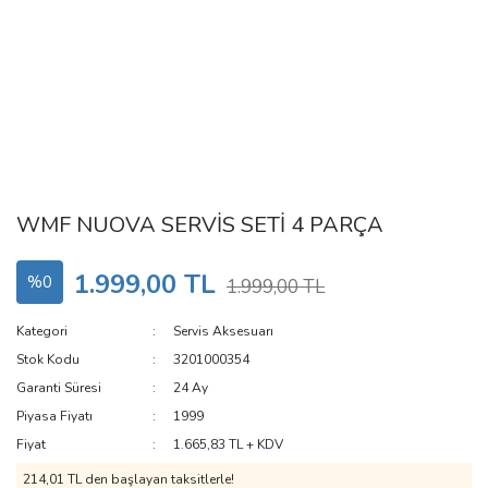
WMF NUOVA SERVİS SETİ 4 PARÇA
1.999,00 TL
%0
1.999,00 TL
Kategori
Servis Aksesuarı
Stok Kodu
3201000354
Garanti Süresi
24 Ay
Piyasa Fiyatı
1999
Fiyat
1.665,83 TL + KDV
214,01 TL den başlayan taksitlerle!