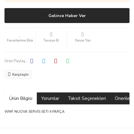
Gelince Haber Ver
Tavsiye Et
Yorum Yaz
Ürün Paylaş :
Karşılaştır
Ürün Bilgisi
Yorumlar
Taksit Seçenekleri
Önerilerin
WMF NUOVA SERVİS SETİ 4 PARÇA
Bu ürünün fiyat bilgisi, resim, ürün açıklamalarında ve diğer
konularda yetersiz gördüğünüz noktaları öneri formunu kullanarak