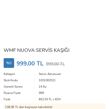
WMF NUOVA SERVİS KAŞIĞI
999,00 TL
%0
999,00 TL
Kategori
Servis Aksesuarı
Stok Kodu
3201002521
Garanti Süresi
24 Ay
Piyasa Fiyatı
999
Fiyat
832,50 TL + KDV
106,95 TL den başlayan taksitlerle!