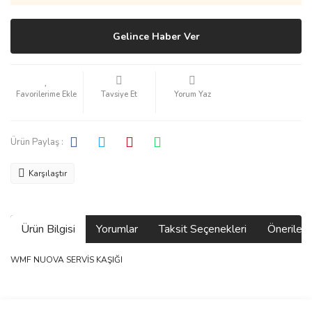
Gelince Haber Ver
Tavsiye Et
Yorum Yaz
Ürün Paylaş :
Karşılaştır
Ürün Bilgisi
Yorumlar
Taksit Seçenekleri
Önerilerin
WMF NUOVA SERVİS KAŞIĞI
Bu ürünün fiyat bilgisi, resim, ürün açıklamalarında ve diğer
konularda yetersiz gördüğünüz noktaları öneri formunu kullanarak