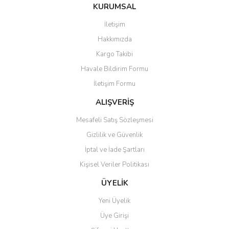
Bu ürüne ilk yorumu siz yapın!
KURUMSAL
tarafımıza iletebilirsiniz.
Görüş ve önerileriniz için teşekkür ederiz.
İletişim
Yorum Yaz
Hakkımızda
Ürün resmi kalitesiz, bozuk veya görüntülenemiyor.
Kargo Takibi
Ürün açıklamasında eksik bilgiler bulunuyor.
Havale Bildirim Formu
Ürün bilgilerinde hatalar bulunuyor.
İletişim Formu
Ürün fiyatı diğer sitelerden daha pahalı.
Bu ürüne benzer farklı alternatifler olmalı.
ALIŞVERİŞ
Mesafeli Satış Sözleşmesi
Gizlilik ve Güvenlik
İptal ve İade Şartları
Kişisel Veriler Politikası
Gönder
ÜYELİK
Yeni Üyelik
Üye Girişi