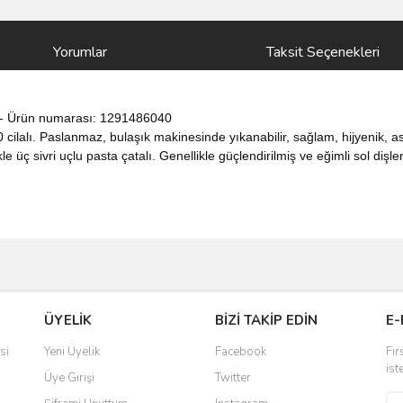
Yorumlar
Taksit Seçenekleri
m) - Ürün numarası: 1291486040
lalı. Paslanmaz, bulaşık makinesinde yıkanabilir, sağlam, hijyenik, a
e üç sivri uçlu pasta çatalı. Genellikle güçlendirilmiş ve eğimli sol dişle
ve diğer konularda yetersiz gördüğünüz noktaları öneri formunu kullanarak taraf
Bu ürüne ilk yorumu siz yapın!
ÜYELİK
BİZİ TAKİP EDİN
E-
r.
Yorum Yaz
si
Yeni Üyelik
Facebook
Fır
ist
Üye Girişi
Twitter