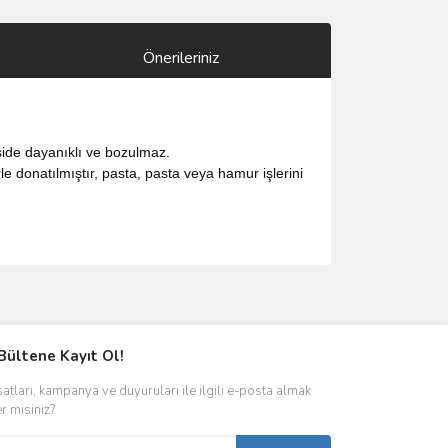
Önerileriniz
side dayanıklı ve bozulmaz.
rle donatılmıştır, pasta, pasta veya hamur işlerini
ımıza iletebilirsiniz.
Bültene Kayıt Ol!
satları, kampanya ve duyuruları ile ilgili e-posta almak
er misiniz?