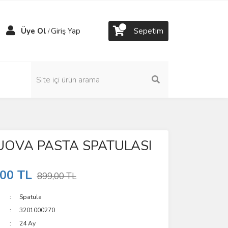
Üye Ol
Giriş Yap
Sepetim
/
OVA PASTA SPATULASI
,00 TL
899,00 TL
Spatula
3201000270
24 Ay