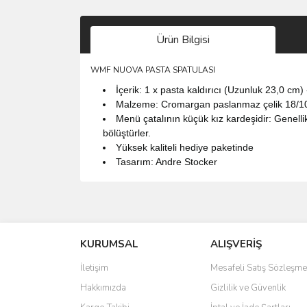
Ürün Bilgisi
WMF NUOVA PASTA SPATULASI
İçerik: 1 x pasta kaldırıcı (Uzunluk 23,0 c
Malzeme: Cromargan paslanmaz çelik 18/10 ci
Menü çatalının küçük kız kardeşidir: Genellikl
bölüştürler.
Yüksek kaliteli hediye paketinde
Tasarım: Andre Stocker
Bu ürünün fiyat bilgisi, resim, ürün açıklamalarında 
Görüş ve önerileriniz için teşekkür ederiz.
KURUMSAL
ALIŞVERİŞ
Ürün resmi kalitesiz, bozuk veya görüntülenemiyo
Ürün açıklamasında eksik bilgiler bulunuyor.
İletişim
Mesafeli Satış Sözleşme
Ürün bilgilerinde hatalar bulunuyor.
Hakkımızda
Gizlilik ve Güvenlik
Ürün fiyatı diğer sitelerden daha pahalı.