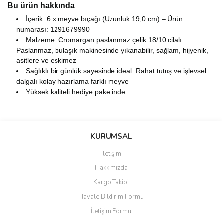
Bu ürün hakkında
İçerik: 6 x meyve bıçağı (Uzunluk 19,0 cm) – Ürün
numarası: 1291679990
Malzeme: Cromargan paslanmaz çelik 18/10 cilalı.
Paslanmaz, bulaşık makinesinde yıkanabilir, sağlam, hijyenik,
asitlere ve eskimez
Sağlıklı bir günlük sayesinde ideal. Rahat tutuş ve işlevsel
dalgalı kolay hazırlama farklı meyve
Yüksek kaliteli hediye paketinde
Bu ürünün fiyat bilgisi, resim, ürün açıklamalarında ve diğer
konularda yetersiz gördüğünüz noktaları öneri formunu kullanarak
Bu ürüne ilk yorumu siz yapın!
KURUMSAL
tarafımıza iletebilirsiniz.
Görüş ve önerileriniz için teşekkür ederiz.
İletişim
Yorum Yaz
Hakkımızda
Ürün resmi kalitesiz, bozuk veya görüntülenemiyor.
Kargo Takibi
Ürün açıklamasında eksik bilgiler bulunuyor.
Havale Bildirim Formu
Ürün bilgilerinde hatalar bulunuyor.
İletişim Formu
Ürün fiyatı diğer sitelerden daha pahalı.