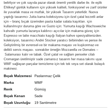
belirliyor ve çok sayıda pazar olarak önemli yenilik darbe ile. ile eşlik
Ehlikeyf günlük kullanım için yüksek kaliteli, fonksiyonel ve zarif ürünler
ile yuvarlak masa ve mutfak, bir yüksek Tasarım yeterlidir. Nuova
yaptığı tasarımcı Jutta kama koleksiyonu için özel çatal lezzetli anlar
için – branç bıçak üzerinden pasta kadar salata kaşıkları. için
kullanılmıştır duruma göre ve Gusto için: Yumurta kaşığı Wachsweiche
kahvaltı yumurta lazanya kaldırıcı açıcılar için makarna güveç için
Espresso ve latte macchiato kaşığı İtalyan kahve spesiyalitenizden.
koleksiyon, tasarımcı André Stocker yaratıcı birbirinden ve pense ile
Geliştirilmiş bir evrensel-ve bir makarna maşası ve kuşkonmaz-ve
delikli servis maşası. sonrakiler örneğin Mozzarella ve Domates –
Salamurası kalır ve tabak. Özel çatal ve sağlam penseler cilalı
Cromargan üretilmiştir sade zamansız tasarım her masa takımı uyar.
WMF sağlayan parçalar temizleme için tek tek veya set olarak bulaşık
makinesi.
Bıçak Malzemesi
Paslanmaz Çelik
Marka
WMF
Renk
Gümüş
Bıçak Kenarı
Sade
Bıçak Uzunluğu
19 Santimetre