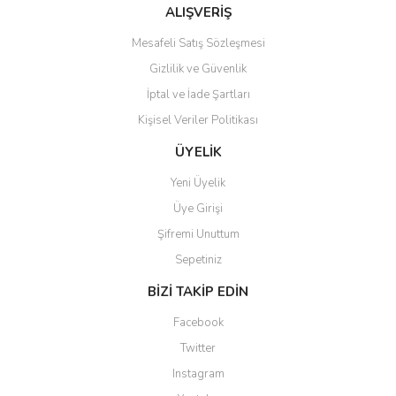
Bu ürüne benzer farklı alternatifler olmalı.
ALIŞVERİŞ
Mesafeli Satış Sözleşmesi
Gizlilik ve Güvenlik
İptal ve İade Şartları
Kişisel Veriler Politikası
Gönder
ÜYELİK
Yeni Üyelik
Üye Girişi
Şifremi Unuttum
Sepetiniz
BİZİ TAKİP EDİN
Facebook
Twitter
Instagram