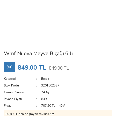
Wmf Nuova Meyve Bıçağı 6 lı
849,00 TL
%0
849,00 TL
Kategori
Bıçak
Stok Kodu
3201002537
Garanti Süresi
24 Ay
Piyasa Fiyatı
849
Fiyat
707,50 TL + KDV
90,89 TL den başlayan taksitlerle!