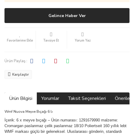
Gelince Haber Ver
Tavsiye Et
Yorum Yaz
Ürün Paylaş :
Karşılaştır
Ürün Bilgisi
Yorumlar
Taksit Seçenekleri
Önerilerin
Wmf Nuova Meyve Bıçağı 6 lı
İçerik: 6 x meyve bıçağı – Ürün numarası: 1291679990 malzeme:
Cromargan paslanmaz çelik paslanmaz 18/10 Poliertseit 160 yıllık lebt
WMF markası güçlü bir geleneksel. Uluslararası gönderin, standardı