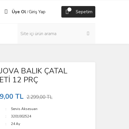
Üye Ol
Giriş Yap
Sepetim
/
OVA BALIK ÇATAL
ETİ 12 PRÇ
9,00 TL
2.299,00 TL
Servis Aksesuarı
3201002524
24 Ay