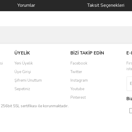
Yorumlar
Taksit Seçenekleri
ve diğer konularda yetersiz gördüğünüz noktaları öneri formunu kullanarak taraf
Bu ürüne ilk yorumu siz yapın!
ÜYELİK
BİZİ TAKİP EDİN
E-
r.
Yorum Yaz
si
Yeni Üyelik
Facebook
Fır
ist
Üye Girişi
Twitter
Şifremi Unuttum
Instagram
Sepetiniz
Youtube
Pinterest
Bi
iz 256bit SSL sertifikası ile korunmaktadır.
Gönder