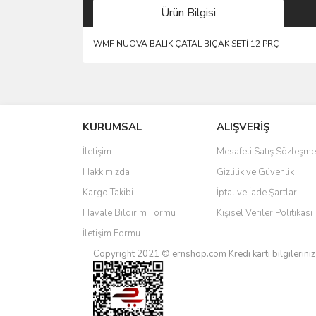
Ürün Bilgisi
WMF NUOVA BALIK ÇATAL BIÇAK SETİ 12 PRÇ
Bu ürünün fiyat bilgisi, resim, ürün açıklamalarında 
Görüş ve önerileriniz için teşekkür ederiz.
KURUMSAL
ALIŞVERİŞ
Ürün resmi kalitesiz, bozuk veya görüntülenemiyo
Ürün açıklamasında eksik bilgiler bulunuyor.
İletişim
Mesafeli Satış Sözleşme
Ürün bilgilerinde hatalar bulunuyor.
Hakkımızda
Gizlilik ve Güvenlik
Ürün fiyatı diğer sitelerden daha pahalı.
Kargo Takibi
İptal ve İade Şartları
Bu ürüne benzer farklı alternatifler olmalı.
Havale Bildirim Formu
Kişisel Veriler Politikası
İletişim Formu
Copyright 2021 © ernshop.com
Kredi kartı bilgilerin