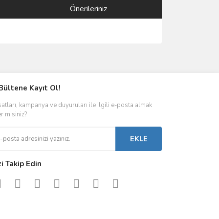
Önerileriniz
ımıza iletebilirsiniz.
Bültene Kayıt Ol!
satları, kampanya ve duyuruları ile ilgili e-posta almak
er misiniz?
EKLE
zi Takip Edin