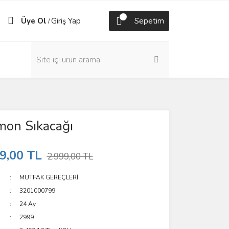
Üye Ol
Giriş Yap
Sepetim
/
on Sıkacağı
9,00 TL
2.999,00 TL
MUTFAK GEREÇLERİ
3201000799
24 Ay
2999