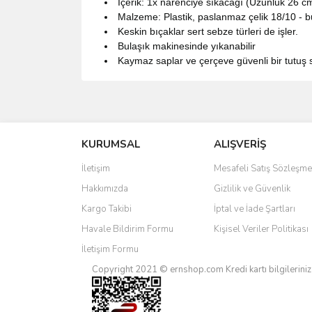
İçerik: 1x narenciye sıkacağı (Uzunluk 26 
Malzeme: Plastik, paslanmaz çelik 18/10 - b
Keskin bıçaklar sert sebze türleri de işler.
Bulaşık makinesinde yıkanabilir
Kaymaz saplar ve çerçeve güvenli bir tutuş 
Bu ürünün fiyat bilgisi, resim, ürün açıklamalarında 
Görüş ve önerileriniz için teşekkür ederiz.
KURUMSAL
ALIŞVERİŞ
Ürün resmi kalitesiz, bozuk veya görüntülenemiyo
Ürün açıklamasında eksik bilgiler bulunuyor.
İletişim
Mesafeli Satış Sözleşme
Ürün bilgilerinde hatalar bulunuyor.
Hakkımızda
Gizlilik ve Güvenlik
Ürün fiyatı diğer sitelerden daha pahalı.
Kargo Takibi
İptal ve İade Şartları
Bu ürüne benzer farklı alternatifler olmalı.
Havale Bildirim Formu
Kişisel Veriler Politikası
İletişim Formu
Copyright 2021 © ernshop.com
Kredi kartı bilgilerin