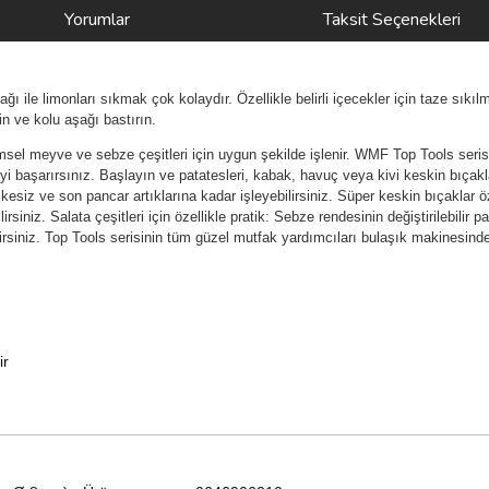
Yorumlar
Taksit Seçenekleri
 ile limonları sıkmak çok kolaydır. Özellikle belirli içecekler için taze sıkıl
in ve kolu aşağı bastırın.
l meyve ve sebze çeşitleri için uygun şekilde işlenir. WMF Top Tools serisi fa
 başarırsınız. Başlayın ve patatesleri, kabak, havuç veya kivi keskin bıçaklar
esiz ve son pancar artıklarına kadar işleyebilirsiniz. Süper keskin bıçaklar ö
rsiniz. Salata çeşitleri için özellikle pratik: Sebze rendesinin değiştirilebilir p
lirsiniz. Top Tools serisinin tüm güzel mutfak yardımcıları bulaşık makinesinde
ir