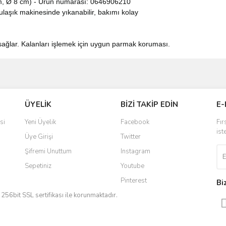
cm, Ø 8 cm) - Ürün numarası: 0646906210
ulaşık makinesinde yıkanabilir, bakımı kolay
sağlar. Kalanları işlemek için uygun parmak koruması.
ve diğer konularda yetersiz gördüğünüz noktaları öneri formunu kullanarak taraf
Bu ürüne ilk yorumu siz yapın!
ÜYELİK
BİZİ TAKİP EDİN
E-
r.
Yorum Yaz
si
Yeni Üyelik
Facebook
Fır
ist
Üye Girişi
Twitter
Şifremi Unuttum
Instagram
Sepetiniz
Youtube
Pinterest
Bi
iz 256bit SSL sertifikası ile korunmaktadır.