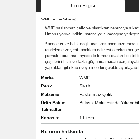
Ürün Bilgisi
WMF Limon Sıkacağı
WMF paslanmaz çelik ve plastikten narenciye sıkacağı
Limonu yarıya indirin, narenciye sıkacağına yerleştir
Sadece et ve balık değil, aynı zamanda taze mevsimse
rendeleme ve şerit tabaklara gelmesi gereken her şeyi
parmak koruması sayesinde kırmızı duaları bile tehlik
çeşitlerini hızlı ve fazla güç harcamadan parçalayabili
yaprakları gibi kaba veya ince bir şekilde ayarlayabi
Marka
WMF
Renk
Siyah
Malzeme
Paslanmaz Çelik
Ürün Bakım
Bulaşık Makinesinde Yıkanabil
Talimatları
Kapasite
1 Liters
Bu ürün hakkında