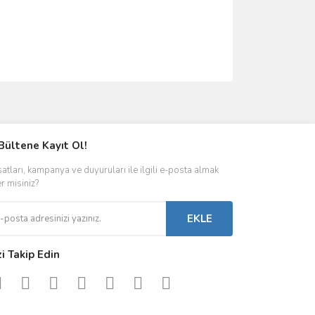
ımıza iletebilirsiniz.
Bültene Kayıt Ol!
satları, kampanya ve duyuruları ile ilgili e-posta almak
er misiniz?
EKLE
zi Takip Edin