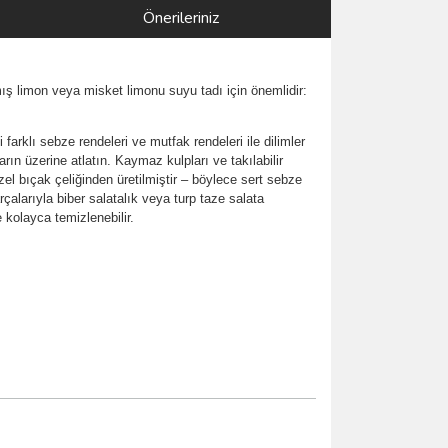
Önerileriniz
mış limon veya misket limonu suyu tadı için önemlidir:
rklı sebze rendeleri ve mutfak rendeleri ile dilimler
ın üzerine atlatın. Kaymaz kulpları ve takılabilir
zel bıçak çeliğinden üretilmiştir – böylece sert sebze
arçalarıyla biber salatalık veya turp taze salata
 kolayca temizlenebilir.