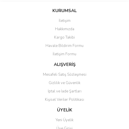
konularda yetersiz gördüğünüz noktaları öneri formunu kullanarak
Bu ürüne ilk yorumu siz yapın!
KURUMSAL
tarafımıza iletebilirsiniz.
Görüş ve önerileriniz için teşekkür ederiz.
İletişim
Yorum Yaz
Hakkımızda
Ürün resmi kalitesiz, bozuk veya görüntülenemiyor.
Kargo Takibi
Ürün açıklamasında eksik bilgiler bulunuyor.
Havale Bildirim Formu
Ürün bilgilerinde hatalar bulunuyor.
İletişim Formu
Ürün fiyatı diğer sitelerden daha pahalı.
Bu ürüne benzer farklı alternatifler olmalı.
ALIŞVERİŞ
Mesafeli Satış Sözleşmesi
Gizlilik ve Güvenlik
İptal ve İade Şartları
Kişisel Veriler Politikası
Gönder
ÜYELİK
Yeni Üyelik
Üye Girişi