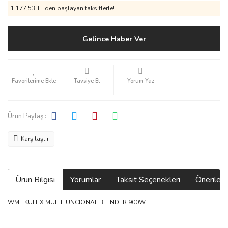
1.177,53 TL den başlayan taksitlerle!
Gelince Haber Ver
Tavsiye Et
Yorum Yaz
Ürün Paylaş :
Karşılaştır
Ürün Bilgisi
Yorumlar
Taksit Seçenekleri
Önerilerin
WMF KULT X MULTIFUNCIONAL BLENDER 900W
Bu ürünün fiyat bilgisi, resim, ürün açıklamalarında ve diğer