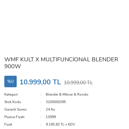
WMF KULT X MULTIFUNCIONAL BLENDER
900W
10.999,00 TL
%0
10.999,00 TL
Kategori
Blender & Mikser & Rondo
Stok Kodu
3200000395
Garanti Süresi
24 Ay
Piyasa Fiyatı
10999
Fiyat
9.165,83 TL + KDV